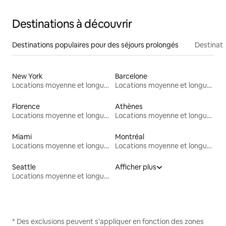
Destinations à découvrir
Destinations populaires pour des séjours prolongés
Destinati
New York
Barcelone
Locations moyenne et longue durée
Locations moyenne et longue durée
Florence
Athènes
Locations moyenne et longue durée
Locations moyenne et longue durée
Miami
Montréal
Locations moyenne et longue durée
Locations moyenne et longue durée
Seattle
Afficher plus
Locations moyenne et longue durée
* Des exclusions peuvent s'appliquer en fonction des zones