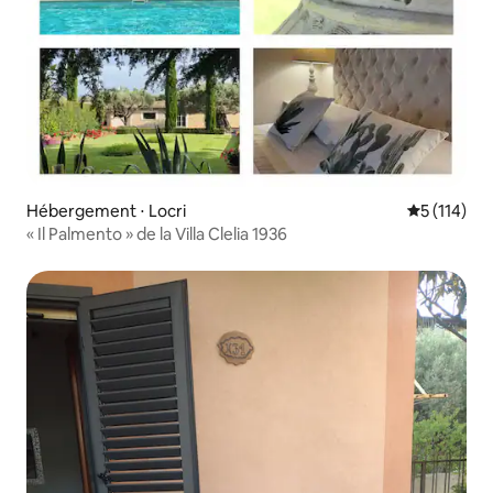
Hébergement ⋅ Locri
Évaluation 
5 (114)
« Il Palmento » de la Villa Clelia 1936