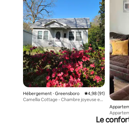
Hébergement ⋅ Greensboro
Évaluation moyenne su
4,98 (91)
Camellia Cottage - Chambre joyeuse en
bordure de la ville
Appartem
Apparteme
Le confor
salles de 