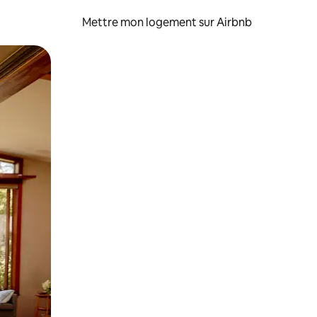
Mettre mon logement sur Airbnb
sant glisser.