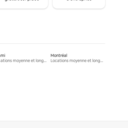
ami
Montréal
Locations moyenne et longue durée
Locations moyenne et longue durée