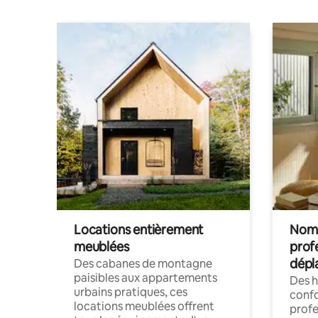
Locations entièrement
Noma
meublées
prof
dépl
Des cabanes de montagne
paisibles aux appartements
Des 
urbains pratiques, ces
confo
locations meublées offrent
profe