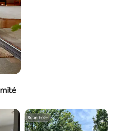
imité
Superhôte
Superhôte