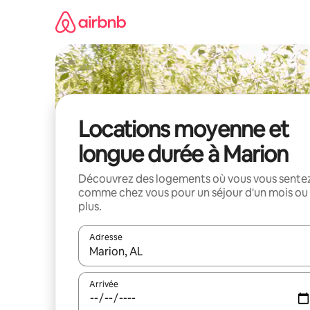
Aller
directement
au
contenu
Locations moyenne et
longue durée à Marion
Découvrez des logements où vous vous sente
comme chez vous pour un séjour d'un mois ou
plus.
Adresse
Lorsque les résultats s'affichent, utilisez les flèc
Arrivée