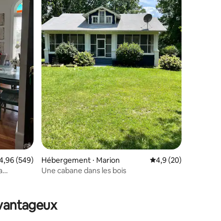
valuation moyenne sur la base de 549 commentaires : 4,96 sur 5
4,96 (549)
Hébergement ⋅ Marion
Évaluation moyenne s
4,9 (20)
a
Une cabane dans les bois
taires : 4,92 sur 5
avantageux