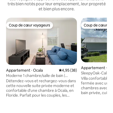
très bien notés pour leur emplacement, leur propreté
et bien plus encore.
Coup de cœur voyageurs
Coup de cœur vo
Coup de cœur voyageurs
Coup de cœur vo
Appartement ⋅ Oc
Appartement ⋅ Ocala
Évaluation moyenne sur la base
4,95 (38)
SleepyOak-Cala
Moderne 1 chambre/salle de bain |
Villa confortable
Entrée privée près des attractions
Détendez-vous et rechargez-vous dans
fermée avec un sé
d'Ocala
cette nouvelle suite privée moderne et
chambres avec lits
confortable d'une chambre à Ocala, en
bain privée, cuisi
Floride. Parfait pour les couples, les
linge/sèche-linge, 
voyageurs en solo ou les voyageurs
chauffage centrau
d'affaires. ​Caractéristiques : - Entrée
plafond, téléviseur
privée et arrivée autonome - Confort : lit
65"), bureau d'ord