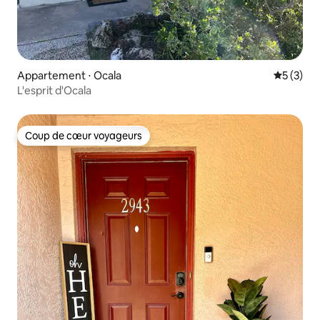
Appartement ⋅ Ocala
Évaluatio
5 (3)
L'esprit d'Ocala
Coup de cœur voyageurs
Coup de cœur voyageurs