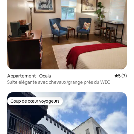
Appartement ⋅ Ocala
Évaluatio
5 (7)
Suite élégante avec chevaux/grange près du WEC
Coup de cœur voyageurs
Coup de cœur voyageurs