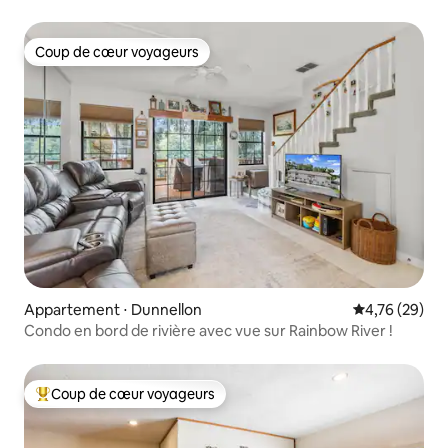
Coup de cœur voyageurs
Coup de cœur voyageurs
Appartement ⋅ Dunnellon
Évaluation mo
4,76 (29)
Condo en bord de rivière avec vue sur Rainbow River !
Coup de cœur voyageurs
Coups de cœur voyageurs les plus appréciés