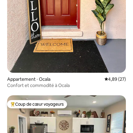
Appartement ⋅ Ocala
Évaluation mo
4,89 (27)
Confort et commodité à Ocala
Coup de cœur voyageurs
Coups de cœur voyageurs les plus appréciés