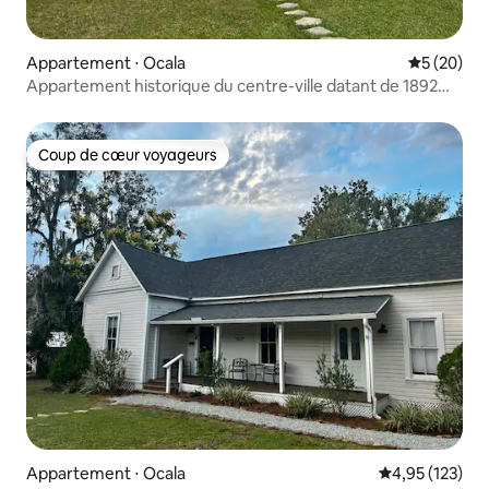
Appartement ⋅ Ocala
Évaluation
5 (20)
Appartement historique du centre-ville datant de 1892
avec jacuzzi
Coup de cœur voyageurs
Coup de cœur voyageurs
Appartement ⋅ Ocala
Évaluation moy
4,95 (123)