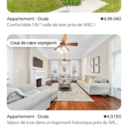
Appartement ⋅ Ocala
Évaluation mo
4,96 (46)
Confortable 1 lit/ 1 salle de bain près de WEC !
Coup de cœur voyageurs
Coup de cœur voyageurs
Appartement ⋅ Ocala
Évaluation m
4,9 (10)
Séjour de luxe dans un logement historique près du WEC |
Appartement 3 chambres calme et spacieux