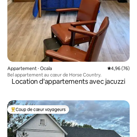
Appartement ⋅ Ocala
Évaluation mo
4,96 (76)
Bel appartement au cœur de Horse Country.
Location d'appartements avec jacuzzi
Coup de cœur voyageurs
Coups de cœur voyageurs les plus appréciés