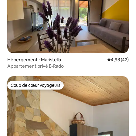
Hébergement ⋅ Maristella
Évaluation mo
4,93 (42)
Appartement privé E-Rado
Coup de cœur voyageurs
Coup de cœur voyageurs