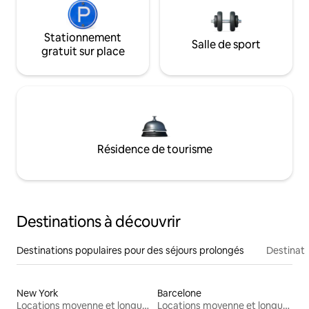
Stationnement
Salle de sport
gratuit sur place
Résidence de tourisme
Destinations à découvrir
Destinations populaires pour des séjours prolongés
Destinati
New York
Barcelone
Locations moyenne et longue durée
Locations moyenne et longue durée