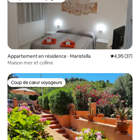
Coup de cœur voyageurs
Appartement en résidence ⋅ Maristella
Évaluation mo
4,95 (37)
Maison mer et colline
Coup de cœur voyageurs
Coup de cœur voyageurs