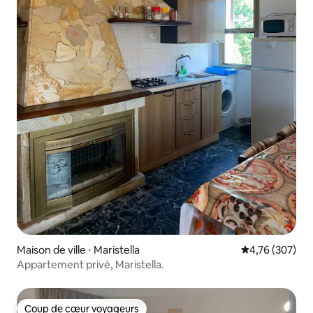
Maison de ville ⋅ Maristella
Évaluation moy
4,76 (307)
Appartement privé, Maristella.
Coup de cœur voyageurs