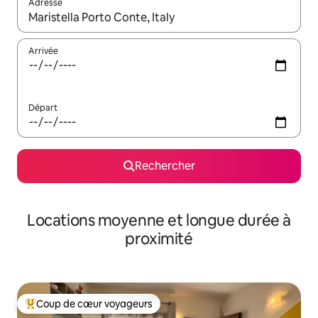
Adresse
Lorsque les résultats s'affichent, utilisez les flèches vers le hau
Arrivée
Départ
Rechercher
Locations moyenne et longue durée à
proximité
Coup de cœur voyageurs
Coups de cœur voyageurs les plus appréciés