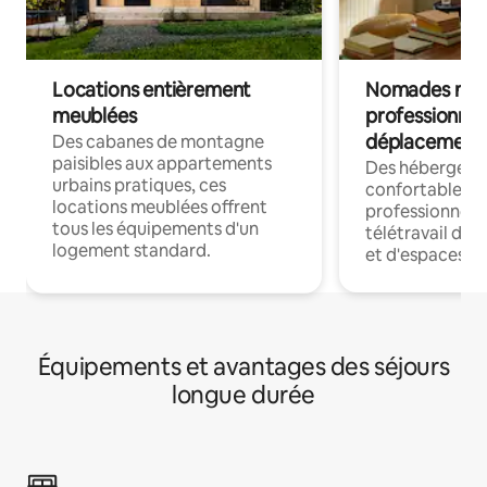
Locations entièrement
Nomades num
meublées
professionnel
déplacement
Des cabanes de montagne
paisibles aux appartements
Des hébergem
urbains pratiques, ces
confortables p
locations meublées offrent
professionnels
tous les équipements d'un
télétravail dis
logement standard.
et d'espaces de
Équipements et avantages des séjours
longue durée