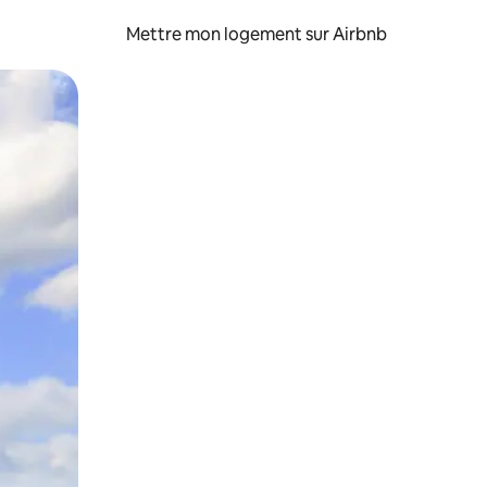
Mettre mon logement sur Airbnb
sant glisser.