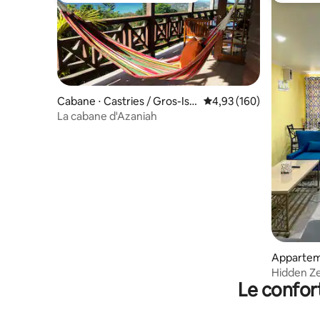
Cabane ⋅ Castries / Gros-Isle
Évaluation moyenne sur 
4,93 (160)
t
La cabane d'Azaniah
Apparteme
tries
Hidden Ze
Le confor
location