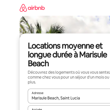
Aller
directement
au
contenu
Locations moyenne et
longue durée à Marisule
Beach
Découvrez des logements où vous vous sente
comme chez vous pour un séjour d'un mois ou
plus.
Adresse
Lorsque les résultats s'affichent, utilisez les flèc
Arrivée