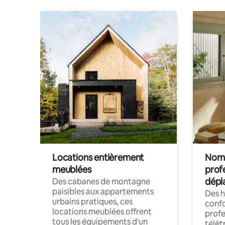
Locations entièrement
Noma
meublées
prof
dépl
Des cabanes de montagne
paisibles aux appartements
Des 
urbains pratiques, ces
confo
locations meublées offrent
profe
tous les équipements d'un
télét