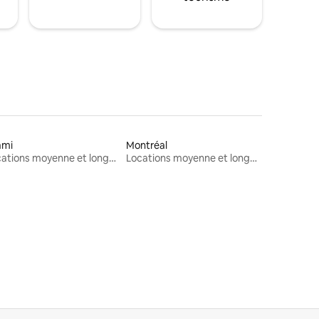
ami
Montréal
Locations moyenne et longue durée
Locations moyenne et longue durée