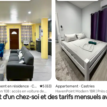
la base de 160 commentaires : 4,93 sur 5
nt en résidence ⋅ Cas
Évaluation moyenne sur la base de 63 co
5 (63)
Appartement ⋅ Castries
n 108 : accès en voiture de
HavenPoint Modern 1BR | Près d
t d'un chez-soi et des tarifs mensuels 
et du restaurant