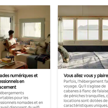
des numériques et
Vous allez vous y plaire
essionnels en
Parfois, l'hébergement fai
voyage. Qu'il s'agisse de
acement
cabanes à flanc de falais
hébergements
de péniches tranquilles, 
rtables pour les
locations sont dotées de
ssionnels nomades et en
caractéristiques uniques
ravail disposant du wifi