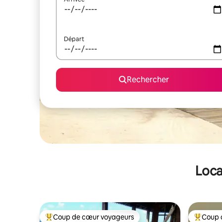
Départ
Rechercher
Loca
Coup de cœur voyageurs
Coup 
Coups de cœur voyageurs les plus appréciés
Coups de