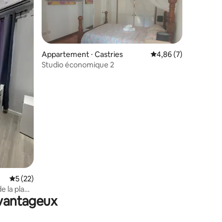
Appartement ⋅ Castries
Évaluation moyenne s
4,86 (7)
Studio économique 2
mmentaires : 5 sur 5
Évaluation moyenne sur la base de 22 commentaires : 5 sur 5
5 (22)
e la plage
avantageux