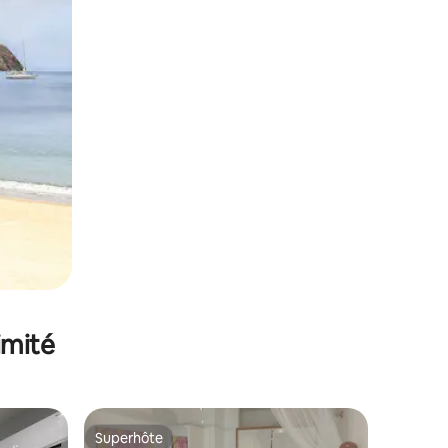
imité
Superhôte
Superhôte