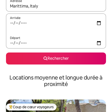
Adresse
Lorsque les résultats s'affichent, utilisez les flèches vers le hau
Arrivée
Départ
Rechercher
Locations moyenne et longue durée à
proximité
Coup de cœur voyageurs
Coups de cœur voyageurs les plus appréciés