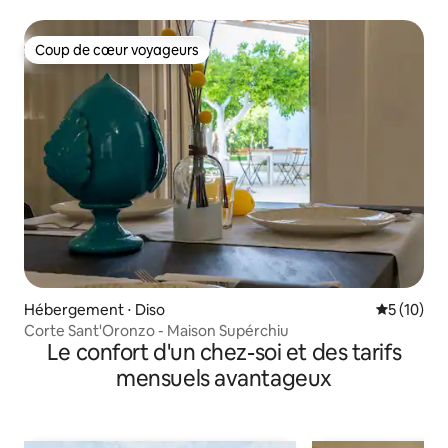
Coup de cœur voyageurs
Coup de cœur voyageurs
Hébergement ⋅ Diso
Évaluation
5 (10)
Corte Sant'Oronzo - Maison Supérchiu
Le confort d'un chez-soi et des tarifs
mensuels avantageux