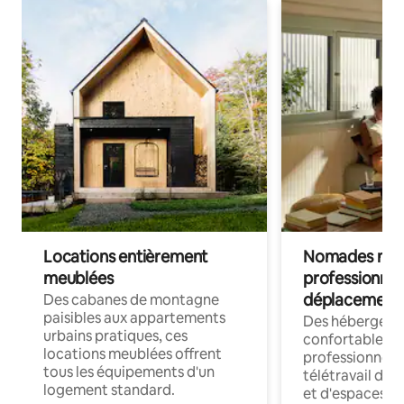
Locations entièrement
Nomades num
meublées
professionnel
déplacement
Des cabanes de montagne
paisibles aux appartements
Des hébergem
urbains pratiques, ces
confortables p
locations meublées offrent
professionnels
tous les équipements d'un
télétravail dis
logement standard.
et d'espaces de