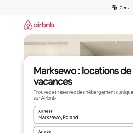
Aller
Certai
directement
au
contenu
Marksewo : locations de
vacances
Trouvez et réservez des hébergements uniqu
sur Airbnb
Adresse
Lorsque les résultats s'affichent, utilisez les flèc
Arrivée