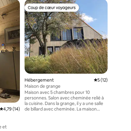
Héberge
Coup de cœur voyageurs
Coup de
Coup de cœur voyageurs
Coup de
Charmant
cheminée
Découvre
au cœur 
luxuriant
propre la
était aut
étage, v
spacieuse
de bain. 
table à 
Détendez
ou blotti
lorsque l
Hébergement
Évaluation moyenne
5 (12)
faites un
Maison de grange
invitons 
Maison avec 5 chambres pour 10
vous ress
personnes. Salon avec cheminée relié à
la cuisine. Dans la grange, il y a une salle
de billard avec cheminée. La maison
Évaluation moyenne sur la base de 14 commentaires : 4,79 sur 5
4,79 (14)
dispose d'une très grande terrasse en
taires : 4,95 sur 5
bois avec jacuzzi (ouvert en saison
estivale), de chaises longues, de canapés
e et