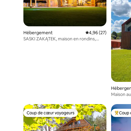
Hébergement
Évaluation moyenne sur
4,96 (27)
SASKI ZAKĄTEK, maison en rondins,
Mazurian, sauna, jetée
Héberge
Maison au
Coup de cœur voyageurs
Coup 
Coup de cœur voyageurs
Coups de