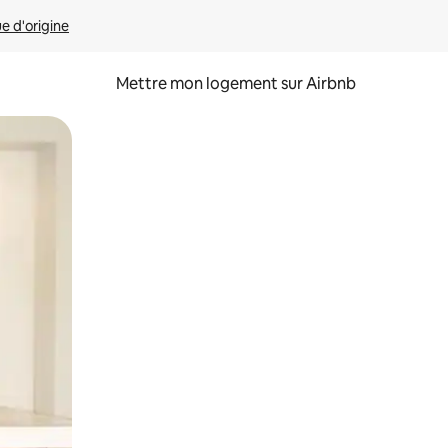
ue d'origine
Mettre mon logement sur Airbnb
sant glisser.