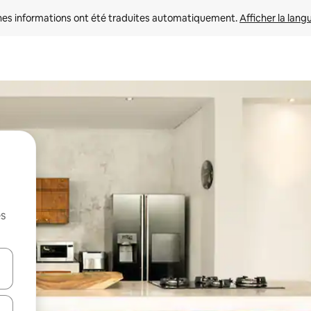
nes informations ont été traduites automatiquement. 
Afficher la lang
es
hes vers le haut et vers le bas pour les parcourir ou en appuyant et en fai