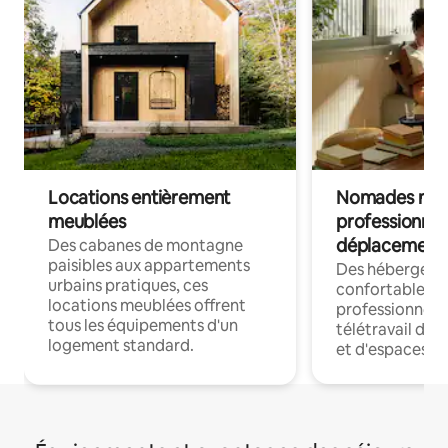
Locations entièrement
Nomades num
meublées
professionnel
déplacement
Des cabanes de montagne
paisibles aux appartements
Des hébergem
urbains pratiques, ces
confortables p
locations meublées offrent
professionnels
tous les équipements d'un
télétravail dis
logement standard.
et d'espaces de