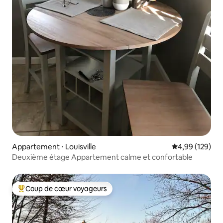
Appartement ⋅ Louisville
Évaluation moy
4,99 (129)
Deuxième étage Appartement calme et confortable
Coup de cœur voyageurs
Coups de cœur voyageurs les plus appréciés