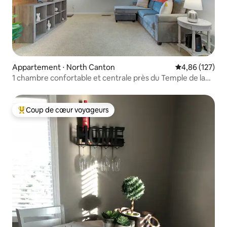
Appartement ⋅ North Canton
Évaluation moy
4,86 (127)
1 chambre confortable et centrale près du Temple de la
renommée et de l'aéroport
Coup de cœur voyageurs
Coups de cœur voyageurs les plus appréciés