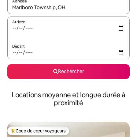
Adresse
Lorsque les résultats s'affichent, utilisez les flèches vers le hau
Arrivée
Départ
Rechercher
Locations moyenne et longue durée à
proximité
Coup de cœur voyageurs
Coups de cœur voyageurs les plus appréciés