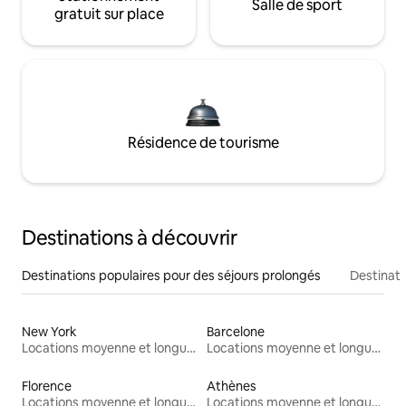
Salle de sport
gratuit sur place
Résidence de tourisme
Destinations à découvrir
Destinations populaires pour des séjours prolongés
Destinati
New York
Barcelone
Locations moyenne et longue durée
Locations moyenne et longue durée
Florence
Athènes
Locations moyenne et longue durée
Locations moyenne et longue durée