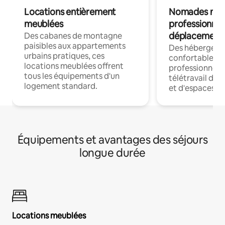
Locations entièrement
Nomades num
meublées
professionnel
déplacement
Des cabanes de montagne
paisibles aux appartements
Des hébergem
urbains pratiques, ces
confortables p
locations meublées offrent
professionnels
tous les équipements d'un
télétravail dis
logement standard.
et d'espaces de
Équipements et avantages des séjours
longue durée
Locations meublées