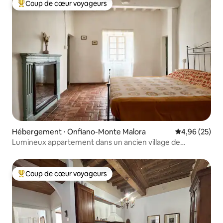
Coup de cœur voyageurs
Coups de cœur voyageurs les plus appréciés
Hébergement ⋅ Onfiano-Monte Malora
Évaluation mo
4,96 (25)
Lumineux appartement dans un ancien village de
montagne
Coup de cœur voyageurs
Coups de cœur voyageurs les plus appréciés