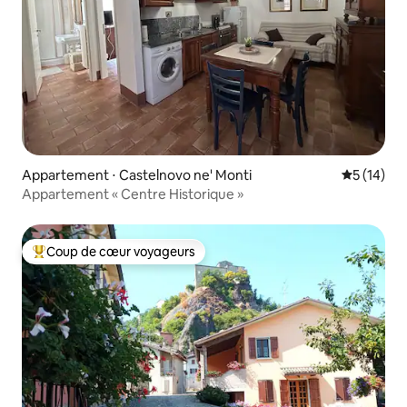
Appartement ⋅ Castelnovo ne' Monti
Évaluation
5 (14)
Appartement « Centre Historique »
Coup de cœur voyageurs
Coups de cœur voyageurs les plus appréciés