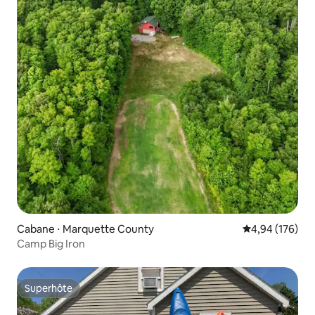
Cabane ⋅ Marquette County
Évaluation moy
4,94 (176)
Camp Big Iron
Superhôte
Superhôte