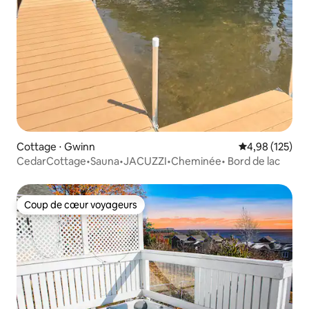
Cottage ⋅ Gwinn
Évaluation moy
4,98 (125)
CedarCottage•Sauna•JACUZZI•Cheminée• Bord de lac
Coup de cœur voyageurs
Coup de cœur voyageurs