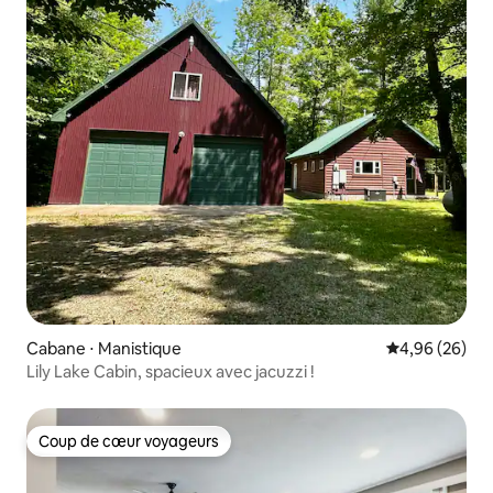
Cabane ⋅ Manistique
Évaluation mo
4,96 (26)
Lily Lake Cabin, spacieux avec jacuzzi !
Coup de cœur voyageurs
Coup de cœur voyageurs