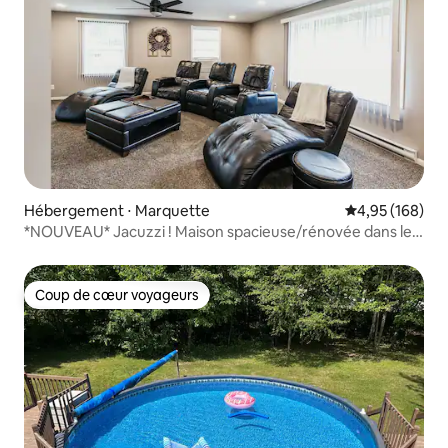
Hébergement ⋅ Marquette
Évaluation moy
4,95 (168)
*NOUVEAU* Jacuzzi ! Maison spacieuse/rénovée dans le
comté de Midland !
Coup de cœur voyageurs
Coup de cœur voyageurs