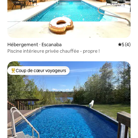
Hébergement ⋅ Escanaba
Évaluatio
5 (4)
Piscine intérieure privée chauffée - propre !
Coup de cœur voyageurs
Coups de cœur voyageurs les plus appréciés