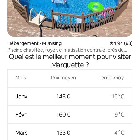
Hébergement ⋅ Munising
Évaluation mo
4,94 (63)
Piscine chauffée, foyer, climatisation centrale, près du
Quel est le meilleur moment pour visiter
PRNL
Marquette ?
Mois
Prix moyen
Temp. moy.
Janv.
145 €
-10 °C
Févr.
160 €
-9 °C
Mars
133 €
-4 °C