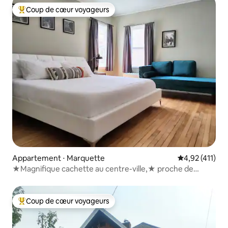
Coup de cœur voyageurs
Coups de cœur voyageurs les plus appréciés
Appartement ⋅ Marquette
Évaluation moy
4,92 (411)
★Magnifique cachette au centre-ville,★ proche de
tout★
Coup de cœur voyageurs
Coups de cœur voyageurs les plus appréciés