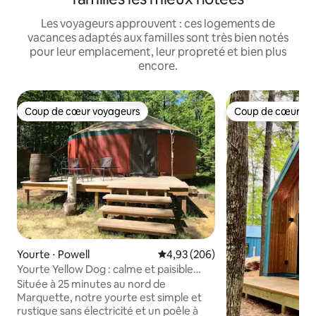
Les voyageurs approuvent : ces logements de
vacances adaptés aux familles sont très bien notés
pour leur emplacement, leur propreté et bien plus
encore.
Coup de cœur voyageurs
Coup de cœur vo
Coup de cœur voyageurs
Coup de cœur vo
Yourte ⋅ Powell
Évaluation moyenne sur la base 
4,93 (206)
Yourte Yellow Dog : calme et paisible
près de Marquette
Située à 25 minutes au nord de
Marquette, notre yourte est simple et
rustique sans électricité et un poêle à