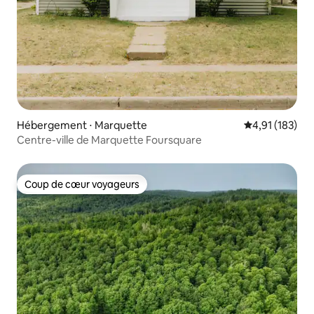
Hébergement ⋅ Marquette
Évaluation moy
4,91 (183)
Centre-ville de Marquette Foursquare
Coup de cœur voyageurs
Coup de cœur voyageurs