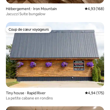
Hébergement ⋅ Iron Mountain
Évaluation moy
4,93 (168)
Jacuzzi Suite bungalow
Coup de cœur voyageurs
Coup de cœur voyageurs
Tiny house ⋅ Rapid River
Évaluation moy
4,94 (175)
La petite cabane en rondins