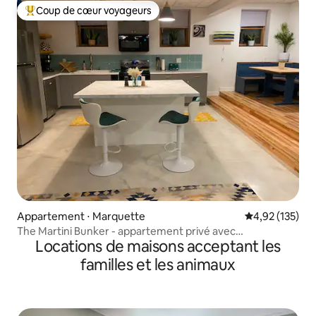
Coup de cœur voyageurs
Coups de cœur voyageurs les plus appréciés
Appartement ⋅ Marquette
Évaluation moy
4,92 (135)
The Martini Bunker - appartement privé avec
Locations de maisons acceptant les
jacuzzi/sauna
familles et les animaux