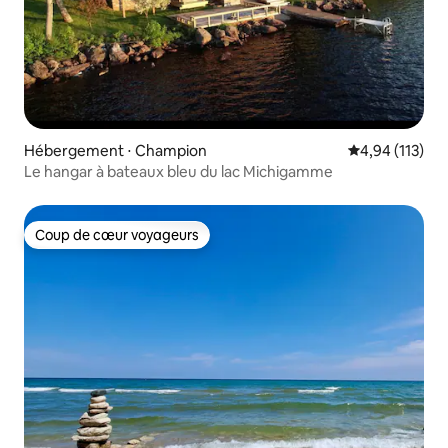
Hébergement ⋅ Champion
Évaluation moy
4,94 (113)
Le hangar à bateaux bleu du lac Michigamme
Coup de cœur voyageurs
Coup de cœur voyageurs