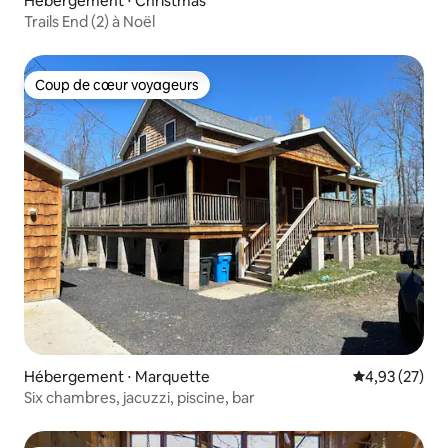
Hébergement ⋅ Christmas
Trails End (2) à Noël
Coup de cœur voyageurs
Coup de cœur voyageurs
Hébergement ⋅ Marquette
Évaluation mo
4,93 (27)
Six chambres, jacuzzi, piscine, bar