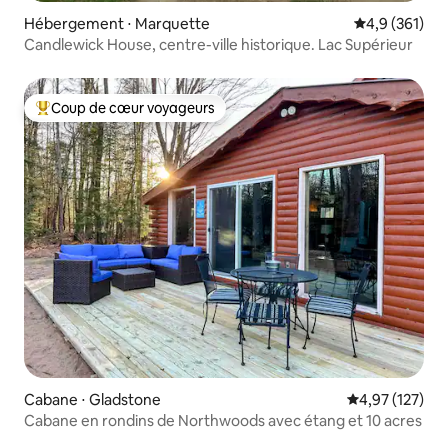
Hébergement ⋅ Marquette
Évaluation mo
4,9 (361)
Candlewick House, centre-ville historique. Lac Supérieur
Coup de cœur voyageurs
Coups de cœur voyageurs les plus appréciés
Cabane ⋅ Gladstone
Évaluation moy
4,97 (127)
Cabane en rondins de Northwoods avec étang et 10 acres