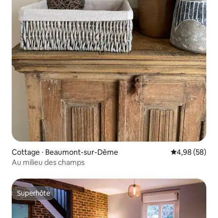
Cottage ⋅ Beaumont-sur-Dême
Évaluation mo
4,98 (58)
Au milieu des champs
Superhôte
Superhôte