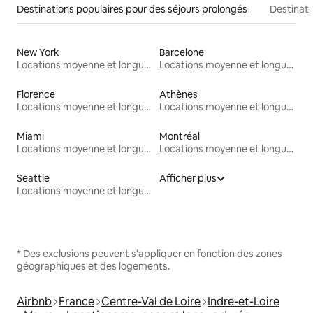
Destinations populaires pour des séjours prolongés
Destinati
New York
Barcelone
Locations moyenne et longue durée
Locations moyenne et longue durée
Florence
Athènes
Locations moyenne et longue durée
Locations moyenne et longue durée
Miami
Montréal
Locations moyenne et longue durée
Locations moyenne et longue durée
Seattle
Afficher plus
Locations moyenne et longue durée
* Des exclusions peuvent s'appliquer en fonction des zones
géographiques et des logements.
Airbnb
France
Centre-Val de Loire
Indre-et-Loire