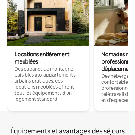
Locations entièrement
Nomades num
meublées
professionnel
déplacement
Des cabanes de montagne
paisibles aux appartements
Des hébergem
urbains pratiques, ces
confortables p
locations meublées offrent
professionnels
tous les équipements d'un
télétravail dis
logement standard.
et d'espaces de
Équipements et avantages des séjours