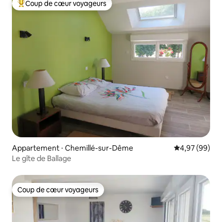
Coup de cœur voyageurs
Coups de cœur voyageurs les plus appréciés
Appartement ⋅ Chemillé-sur-Dême
Évaluation mo
4,97 (99)
Le gîte de Ballage
Coup de cœur voyageurs
Coup de cœur voyageurs