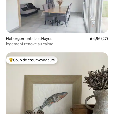
Hébergement ⋅ Les Hayes
Évaluation mo
4,96 (27)
logement rénové au calme
Coup de cœur voyageurs
Coups de cœur voyageurs les plus appréciés