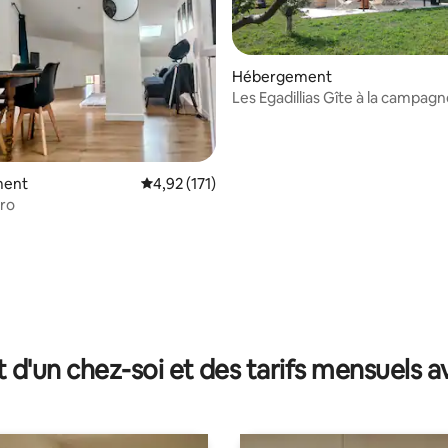
Hébergement
Les Egadillias Gîte à la campag
climatisé.
ment
Évaluation moyenne sur la base de 171 comme
4,92 (171)
ero
r la base de 77 commentaires : 4,92 sur 5
t d'un chez-soi et des tarifs mensuels 