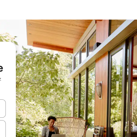
e
z
hes vers le haut et vers le bas pour les parcourir ou en appuyant et en fai