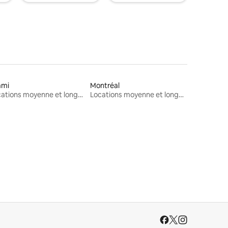
ami
Montréal
Locations moyenne et longue durée
Locations moyenne et longue durée