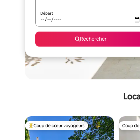
Départ
Rechercher
Loca
Coup de cœur voyageurs
Coup de
Coups de cœur voyageurs les plus appréciés
Coup de