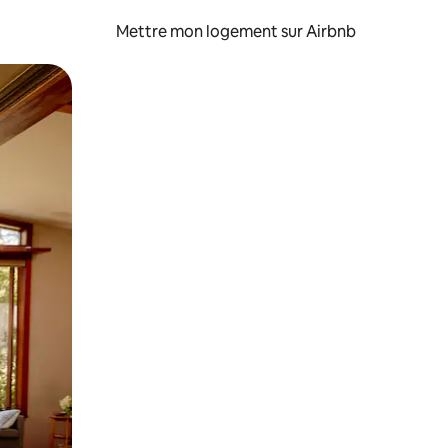
Mettre mon logement sur Airbnb
sant glisser.