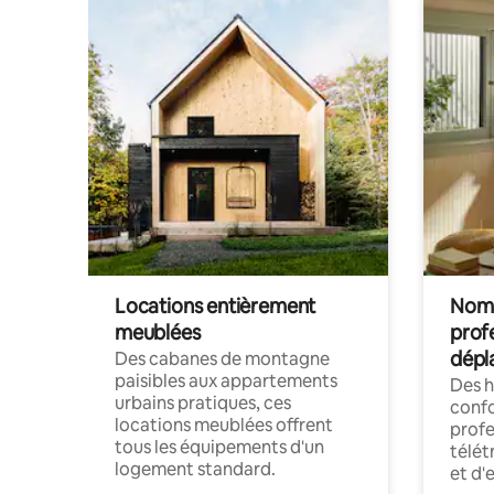
Locations entièrement
Noma
meublées
prof
dépl
Des cabanes de montagne
paisibles aux appartements
Des 
urbains pratiques, ces
confo
locations meublées offrent
profe
tous les équipements d'un
télét
logement standard.
et d'