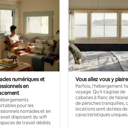
des numériques et
Vous allez vous y plaire
essionnels en
Parfois, l'hébergement fai
voyage. Qu'il s'agisse de
acement
cabanes à flanc de falais
hébergements
de péniches tranquilles, 
rtables pour les
locations sont dotées de
ssionnels nomades et en
caractéristiques uniques
ravail disposant du wifi
espaces de travail dédiés.