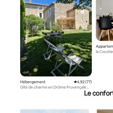
Apparte
la Cousti
Hébergement
Évaluation moyenne su
4,92 (77)
Gîte de charme en Drôme Provençale
Le confor
"Le Montagner"