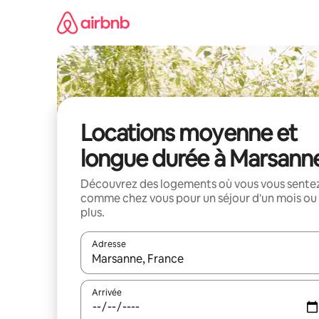
Aller
directement
au
contenu
Locations moyenne et
longue durée à Marsann
Découvrez des logements où vous vous sente
comme chez vous pour un séjour d'un mois ou
plus.
Adresse
Lorsque les résultats s'affichent, utilisez les flèc
Arrivée