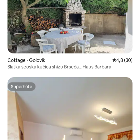
Cottage ⋅ Golovik
Évaluation m
4,8 (30)
Slatka seoska kućica shizu Brseča...Haus Barbara
Superhôte
Superhôte