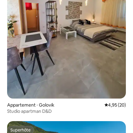
Appartement ⋅ Golovik
Évaluation mo
4,95 (20)
Studio apartman D&D
Superhôte
Superhôte