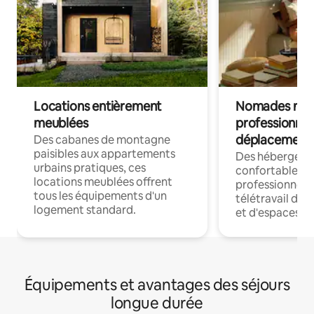
Locations entièrement
Nomades num
meublées
professionnel
déplacement
Des cabanes de montagne
paisibles aux appartements
Des hébergem
urbains pratiques, ces
confortables p
locations meublées offrent
professionnels
tous les équipements d'un
télétravail dis
logement standard.
et d'espaces de
Équipements et avantages des séjours
longue durée