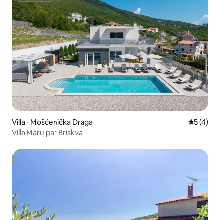
Villa ⋅ Mošćenička Draga
Évaluatio
5 (4)
Villa Maru par Briskva