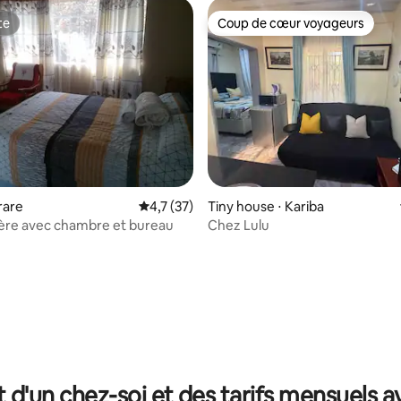
te
Coup de cœur voyageurs
te
Coup de cœur voyageurs
e sur la base de 4 commentaires : 5 sur 5
rare
Évaluation moyenne sur la base de 37 comm
4,7 (37)
Tiny house ⋅ Kariba
ière avec chambre et bureau
Chez Lulu
t d'un chez-soi et des tarifs mensuels 