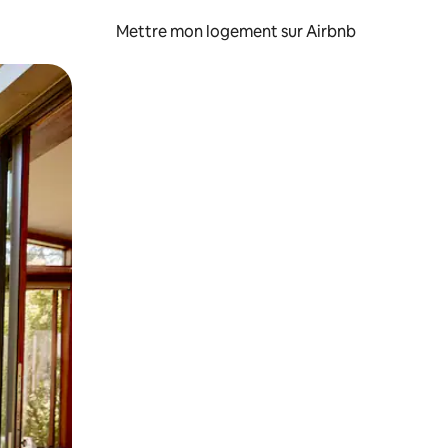
Mettre mon logement sur Airbnb
sant glisser.