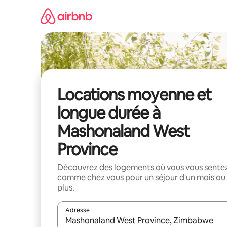
Aller
directement
au
contenu
Locations moyenne et
longue durée à
Mashonaland West
Province
Découvrez des logements où vous vous sente
comme chez vous pour un séjour d'un mois ou
plus.
Adresse
Lorsque les résultats s'affichent, utilisez les flèc