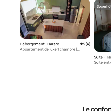
Superhô
Superhô
Hébergement ⋅ Harare
Évaluation moyenn
5 (4)
Appartement de luxe 1 chambre |
Entièrement meublé | Harare
Suite ⋅ Ha
Suite ent
Le confor