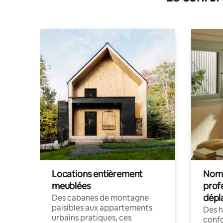
Locations entièrement
Noma
meublées
prof
dépl
Des cabanes de montagne
paisibles aux appartements
Des 
urbains pratiques, ces
confo