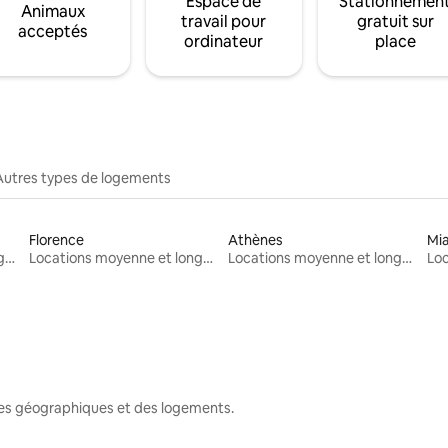
Espace de
Stationnemen
Animaux
travail pour
gratuit sur
acceptés
ordinateur
place
Autres types de logements
Florence
Athènes
Mi
Locations moyenne et longue durée
Locations moyenne et longue durée
Locations moyenne et longue durée
nes géographiques et des logements.