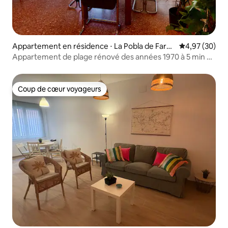
Appartement en résidence ⋅ La Pobla de Farna
Évaluation mo
4,97 (30)
ls
Appartement de plage rénové des années 1970 à 5 min de
la plage
Coup de cœur voyageurs
Coup de cœur voyageurs