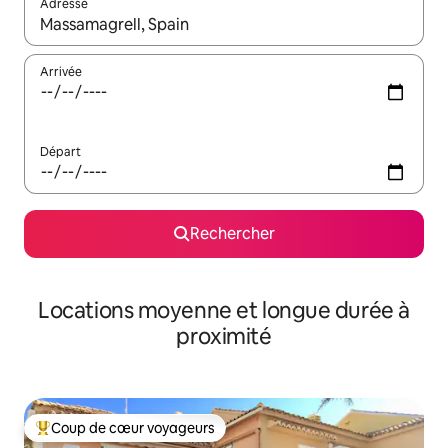
Adresse
Lorsque les résultats s'affichent, utilisez les flèches vers le hau
Arrivée
Départ
Rechercher
Locations moyenne et longue durée à
proximité
Coup de cœur voyageurs
Coups de cœur voyageurs les plus appréciés