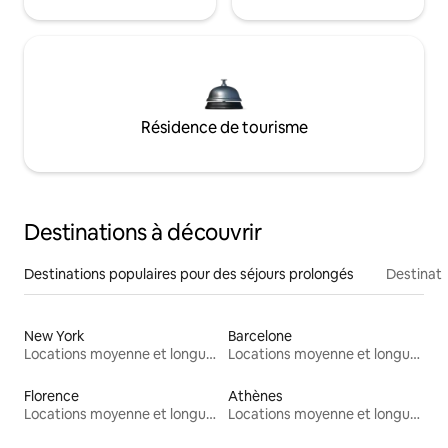
Résidence de tourisme
Destinations à découvrir
Destinations populaires pour des séjours prolongés
Destinati
New York
Barcelone
Locations moyenne et longue durée
Locations moyenne et longue durée
Florence
Athènes
Locations moyenne et longue durée
Locations moyenne et longue durée