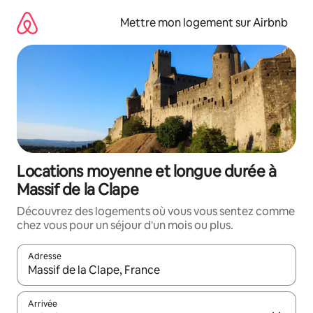
Aller
directement
Mettre mon logement sur Airbnb
au
contenu
Locations moyenne et longue durée à
Massif de la Clape
Découvrez des logements où vous vous sentez comme
chez vous pour un séjour d'un mois ou plus.
Adresse
Lorsque les résultats s'affichent, utilisez les flèches vers le hau
Arrivée