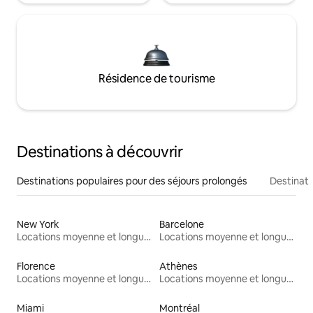
Résidence de tourisme
Destinations à découvrir
Destinations populaires pour des séjours prolongés
Destinati
New York
Barcelone
Locations moyenne et longue durée
Locations moyenne et longue durée
Florence
Athènes
Locations moyenne et longue durée
Locations moyenne et longue durée
Miami
Montréal