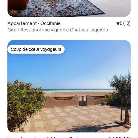
Appartement ⋅ Occitanie
Évaluation
5 (12)
Gîte « Rossignol » au vignoble Château Laquirou
Coup de cœur voyageurs
Coup de cœur voyageurs