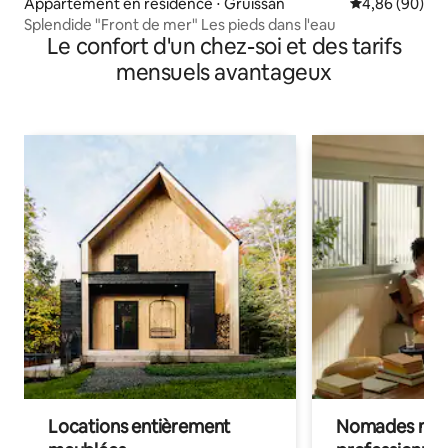
Appartement en résidence ⋅ Gruissan
Évaluation mo
4,86 (90)
Splendide "Front de mer" Les pieds dans l'eau
Le confort d'un chez-soi et des tarifs
mensuels avantageux
Locations entièrement
Nomades num