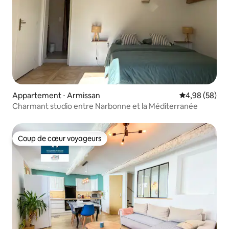
Appartement ⋅ Armissan
Évaluation mo
4,98 (58)
Charmant studio entre Narbonne et la Méditerranée
Coup de cœur voyageurs
Coup de cœur voyageurs