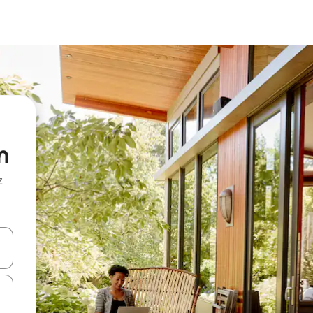
n
z
hes vers le haut et vers le bas pour les parcourir ou en appuyant et en fai