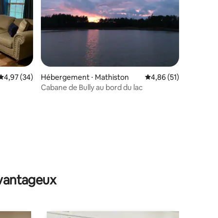
Évaluation moyenne sur la base de 34 commentaires : 4,97 sur 5
4,97 (34)
Hébergement ⋅ Mathiston
Évaluation moyenne su
4,86 (51)
Cabane de Bully au bord du lac
taires : 4,86 sur 5
avantageux