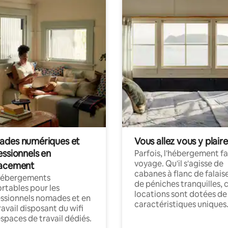
des numériques et
Vous allez vous y plaire
essionnels en
Parfois, l'hébergement fai
voyage. Qu'il s'agisse de
acement
cabanes à flanc de falais
hébergements
de péniches tranquilles, 
rtables pour les
locations sont dotées de
ssionnels nomades et en
caractéristiques uniques
ravail disposant du wifi
espaces de travail dédiés.