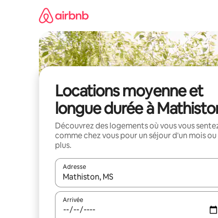
Aller
directement
au
contenu
Locations moyenne et
longue durée à Mathisto
Découvrez des logements où vous vous sente
comme chez vous pour un séjour d'un mois ou
plus.
Adresse
Lorsque les résultats s'affichent, utilisez les flèc
Arrivée