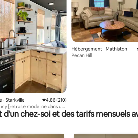
r la base de 45 commentaires : 4,93 sur 5
Hébergement ⋅ Mathiston
Pecan Hill
 ⋅ Starkville
Évaluation moyenne sur la base de 210 commen
4,86 (210)
iny [retraite moderne dans un
t d'un chez-soi et des tarifs mensuels 
r maritime]