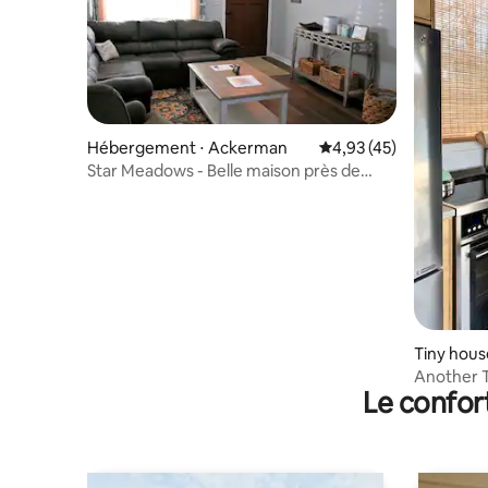
Hébergement ⋅ Ackerman
Évaluation moyenne su
4,93 (45)
Star Meadows - Belle maison près de
Starkville, MS
Tiny house
Another T
Le confor
conteneu