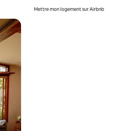
Mettre mon logement sur Airbnb
sant glisser.