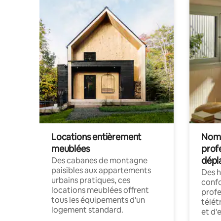
Locations entièrement
Noma
meublées
prof
dépl
Des cabanes de montagne
paisibles aux appartements
Des 
urbains pratiques, ces
confo
locations meublées offrent
profe
tous les équipements d'un
télét
logement standard.
et d'