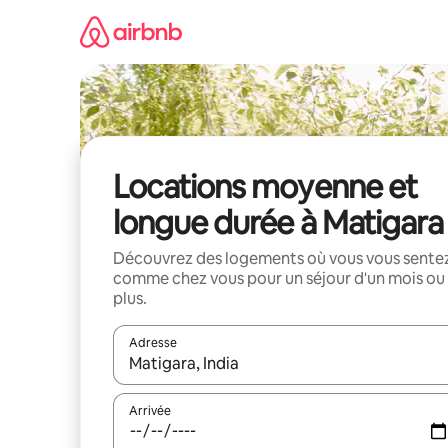
Aller
directement
au
contenu
Locations moyenne et
longue durée à Matigara
Découvrez des logements où vous vous sente
comme chez vous pour un séjour d'un mois ou
plus.
Adresse
Lorsque les résultats s'affichent, utilisez les flèc
Arrivée