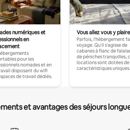
des numériques et
Vous allez vous y plaire
essionnels en
Parfois, l'hébergement fai
voyage. Qu'il s'agisse de
acement
cabanes à flanc de falais
hébergements
de péniches tranquilles, 
rtables pour les
locations sont dotées de
ssionnels nomades et en
caractéristiques uniques
ravail disposant du wifi
espaces de travail dédiés.
ments et avantages des séjours longu