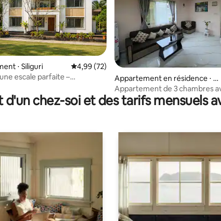
nt ⋅ Siliguri
Évaluation moyenne sur la base de 72 commen
4,99 (72)
 une escale parfaite –
r la base de 21 commentaires : 4,76 sur 5
Appartement en résidence ⋅ Sil
ent Premium 2 chambres,
iguri
Appartement de 3 chambres a
uisine – Parking privé
t d'un chez-soi et des tarifs mensuels 
climatisation complète à côté 
ville et de Neotia