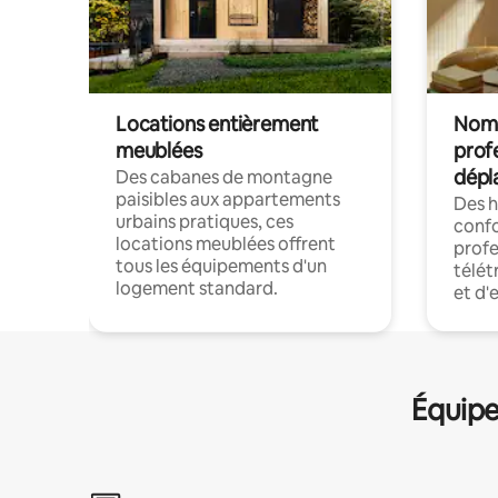
Locations entièrement
Noma
meublées
prof
dépl
Des cabanes de montagne
paisibles aux appartements
Des 
urbains pratiques, ces
confo
locations meublées offrent
profe
tous les équipements d'un
télét
logement standard.
et d'
Équipe