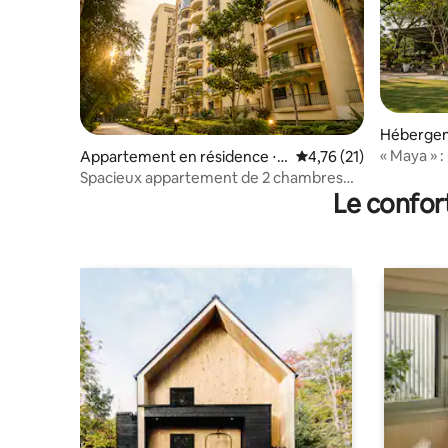
Hébergeme
« Maya » :
Appartement en résidence ⋅ S
Évaluation moyenne su
4,76 (21)
Appartem
iliguri
Spacieux appartement de 2 chambres
salon et c
Le confor
avec climatisation | Jardin de thé en
face | 1 place de stationnement