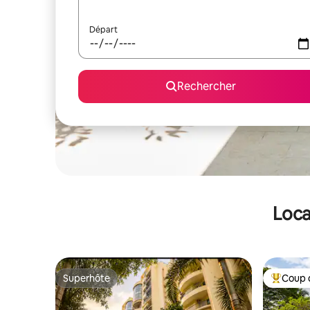
Départ
Rechercher
Loca
Superhôte
Coup 
Superhôte
Coups de