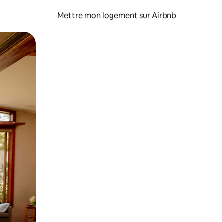
Mettre mon logement sur Airbnb
sant glisser.