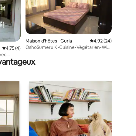
taires : 4,99 sur 5
Maison d'hôtes ⋅ Guria
Évaluation moyenne su
4,92 (24)
OshoSumeru K•Cuisine•Végétarien•Wi-
Évaluation moyenne sur la base de 4 commentaires : 4,75 sur 5
4,75 (4)
Fi•Parking•Clim dans les deux chambres
vec
avantageux
du centre-