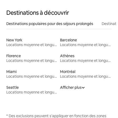
Destinations à découvrir
Destinations populaires pour des séjours prolongés
Destinati
New York
Barcelone
Locations moyenne et longue durée
Locations moyenne et longue durée
Florence
Athènes
Locations moyenne et longue durée
Locations moyenne et longue durée
Miami
Montréal
Locations moyenne et longue durée
Locations moyenne et longue durée
Seattle
Afficher plus
Locations moyenne et longue durée
* Des exclusions peuvent s'appliquer en fonction des zones