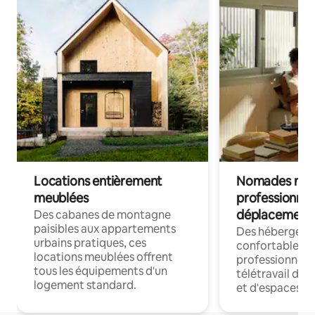
Locations entièrement
Nomades num
meublées
professionnel
déplacement
Des cabanes de montagne
paisibles aux appartements
Des hébergem
urbains pratiques, ces
confortables p
locations meublées offrent
professionnels
tous les équipements d'un
télétravail dis
logement standard.
et d'espaces de