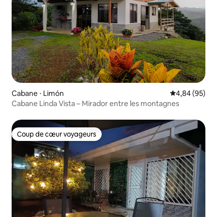
Cabane ⋅ Limón
Évaluation mo
4,84 (95)
Cabane Linda Vista – Mirador entre les montagnes
Coup de cœur voyageurs
Coup de cœur voyageurs