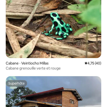
Cabane ⋅ Veintiocho Millas
Évaluation mo
4,75 (40)
Cabane grenouille verte et rouge
Superhôte
Superhôte