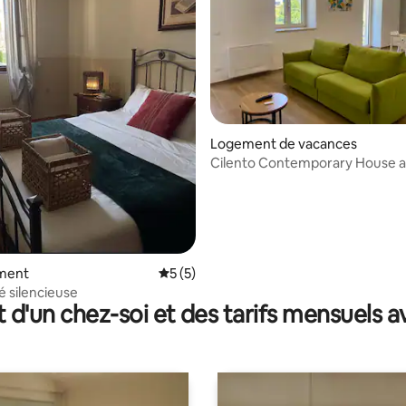
 la base de 56 commentaires : 4,96 sur 5
Logement de vacances
Cilento Contemporary House 
Jacuzzi® Bali
ment
Évaluation moyenne sur la base de 5 co
5 (5)
é silencieuse
t d'un chez-soi et des tarifs mensuels 