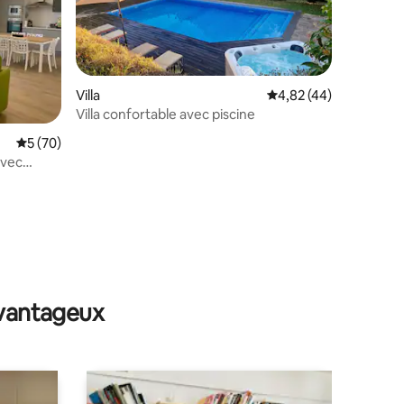
Villa
Évaluation moyenne su
4,82 (44)
Villa confortable avec piscine
Évaluation moyenne sur la base de 70 commentaires : 5 sur 5
5 (70)
avec
mmentaires : 5 sur 5
avantageux