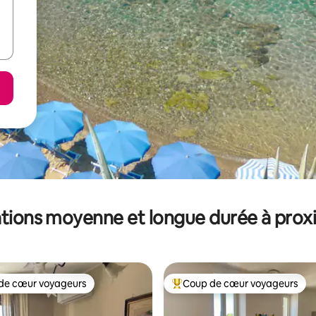
tions moyenne et longue durée à prox
de cœur voyageurs
Coup de cœur voyageurs
 cœur voyageurs les plus appréciés
Coups de cœur voyageurs les p