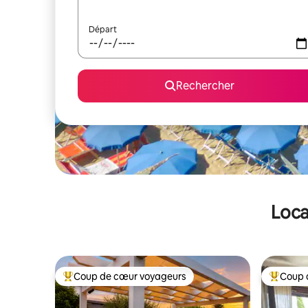
Départ
Rechercher
Loca
Coup de cœur voyageurs
Coup 
Coups de cœur voyageurs les plus appréciés
Coups de