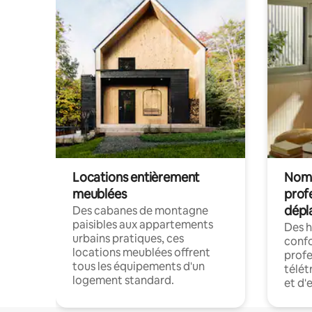
Locations entièrement
Noma
meublées
prof
dépl
Des cabanes de montagne
paisibles aux appartements
Des 
urbains pratiques, ces
confo
locations meublées offrent
profe
tous les équipements d'un
télét
logement standard.
et d'