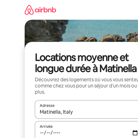
Aller
directement
au
contenu
Locations moyenne et
longue durée à Matinella
Découvrez des logements où vous vous sente
comme chez vous pour un séjour d'un mois ou
plus.
Adresse
Lorsque les résultats s'affichent, utilisez les flèc
Arrivée