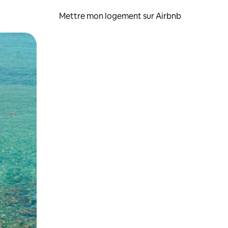
Mettre mon logement sur Airbnb
sant glisser.