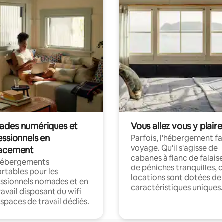
des numériques et
Vous allez vous y plaire
essionnels en
Parfois, l'hébergement fai
voyage. Qu'il s'agisse de
acement
cabanes à flanc de falais
hébergements
de péniches tranquilles, 
rtables pour les
locations sont dotées de
ssionnels nomades et en
caractéristiques uniques
ravail disposant du wifi
espaces de travail dédiés.