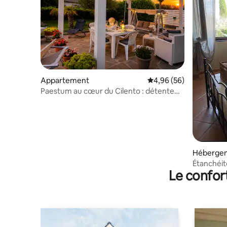
Appartement
Évaluation moyenne sur
4,96 (56)
Paestum au cœur du Cilento : détente
dans le jardin
Héberge
Étanchéit
Le confor