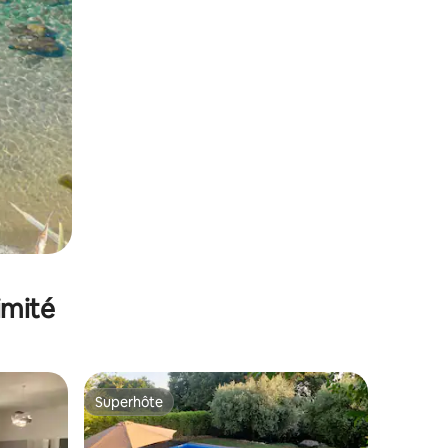
imité
Superhôte
lus appréciés
Superhôte