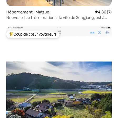
Hébergement ⋅ Matsue
Évaluation m
4,86 (7)
Nouveau | Le trésor national, la ville de Songjiang, est à
portée de main | Luxueux hébergement privé sans
personnel | Wi-Fi gratuit | 6 personnes
Coup de cœur voyageurs
Coups de cœur voyageurs les plus appréciés