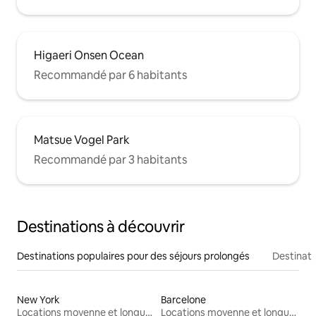
Higaeri Onsen Ocean
Recommandé par 6 habitants
Matsue Vogel Park
Recommandé par 3 habitants
Destinations à découvrir
Destinations populaires pour des séjours prolongés
Destinati
New York
Barcelone
Locations moyenne et longue durée
Locations moyenne et longue durée