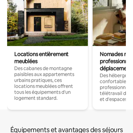
Locations entièrement
Nomades num
meublées
professionnel
déplacement
Des cabanes de montagne
paisibles aux appartements
Des hébergem
urbains pratiques, ces
confortables p
locations meublées offrent
professionnels
tous les équipements d'un
télétravail dis
logement standard.
et d'espaces de
Équipements et avantages des séjours