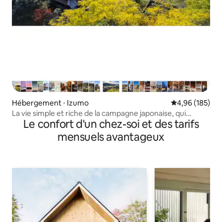
Hébergement ⋅ Izumo
Évaluation moy
4,96 (185)
La vie simple et riche de la campagne japonaise, qui
Le confort d'un chez-soi et des tarifs
perdure depuis l'époque d'Edo !
mensuels avantageux