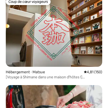
Coup de cœur voyageurs
Coup de cœur voyageurs
Hébergement ⋅ Matsue
Évaluation moy
4,81 (150)
[Voyage à Shimane dans une maison d'hôtes !]
Hébergement spécial limité à 3 personnes et 1 groupe par
jour