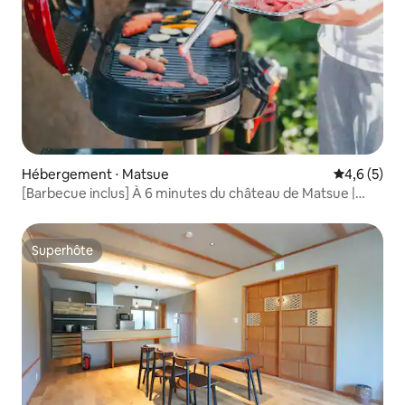
Hébergement ⋅ Matsue
Évaluation 
4,6 (5)
[Barbecue inclus] À 6 minutes du château de Matsue |
Capacité d'accueil de 9 personnes
Superhôte
Superhôte