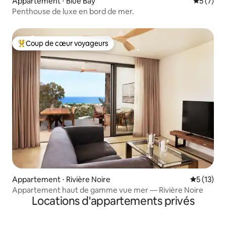
Appartement ⋅ Blue Bay
Évaluatio
5 (7)
Penthouse de luxe en bord de mer.
Coup de cœur voyageurs
Coups de cœur voyageurs les plus appréciés
Appartement ⋅ Rivière Noire
Évaluation
5 (13)
Appartement haut de gamme vue mer — Rivière Noire
Locations d'appartements privés