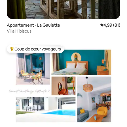
Appartement ⋅ La Gaulette
Évaluation mo
4,99 (81)
Villa Hibiscus
Coup de cœur voyageurs
Coups de cœur voyageurs les plus appréciés