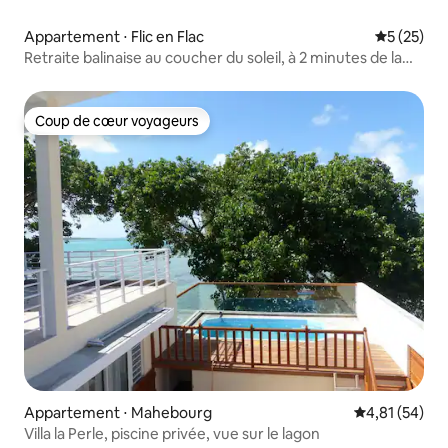
Appartement ⋅ Flic en Flac
Évaluation
5 (25)
Retraite balinaise au coucher du soleil, à 2 minutes de la
mer
Coup de cœur voyageurs
Coup de cœur voyageurs
Appartement ⋅ Mahebourg
Évaluation mo
4,81 (54)
Villa la Perle, piscine privée, vue sur le lagon