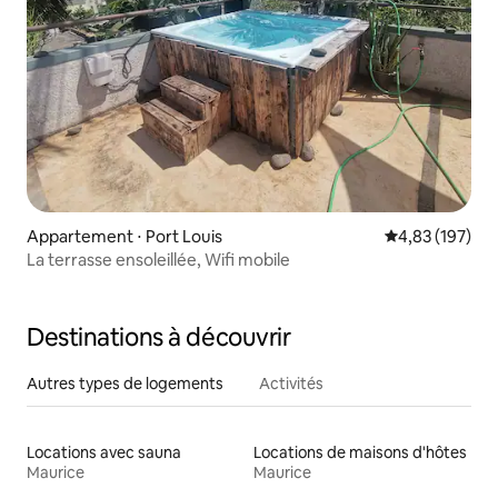
Appartement ⋅ Port Louis
Évaluation moy
4,83 (197)
La terrasse ensoleillée, Wifi mobile
Destinations à découvrir
Autres types de logements
Activités
Locations avec sauna
Locations de maisons d'hôtes
Maurice
Maurice