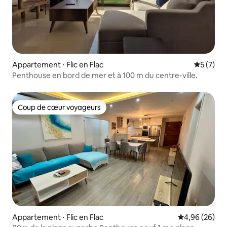
Appartement ⋅ Flic en Flac
Évaluatio
5 (7)
Penthouse en bord de mer et à 100 m du centre-ville.
Coup de cœur voyageurs
Coup de cœur voyageurs
Appartement ⋅ Flic en Flac
Évaluation mo
4,96 (26)