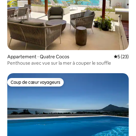
Appartement ⋅ Quatre Cocos
Évaluation
5 (23)
Penthouse avec vue sur la mer à couper le souffle
Coup de cœur voyageurs
Coup de cœur voyageurs