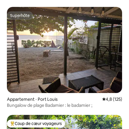
insulaire
Superhôte
Superhôte
Appartement ⋅ Port Louis
Évaluation mo
4,8 (125)
Bungalow de plage Badamier : le badamier ;
Coup de cœur voyageurs
Coups de cœur voyageurs les plus appréciés