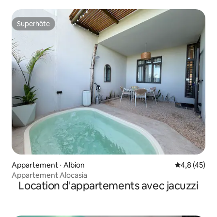
Superhôte
Superhôte
Appartement ⋅ Albion
Évaluation m
4,8 (45)
Appartement Alocasia
Location d'appartements avec jacuzzi