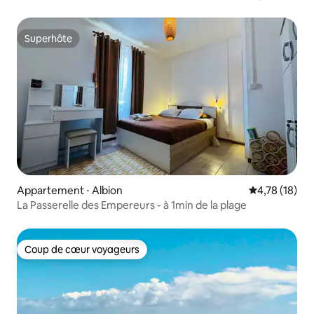
Superhôte
Superhôte
Appartement ⋅ Albion
Évaluation mo
4,78 (18)
La Passerelle des Empereurs - à 1min de la plage
Coup de cœur voyageurs
Coup de cœur voyageurs