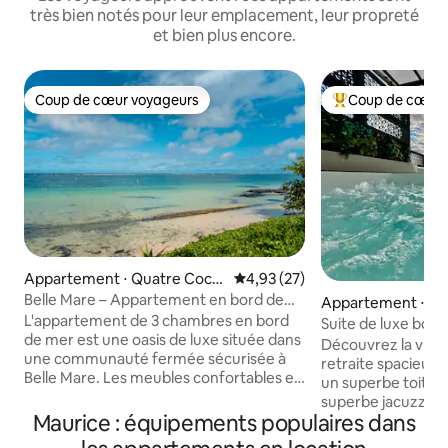
très bien notés pour leur emplacement, leur propreté
et bien plus encore.
Coup de cœur voyageurs
Coup de cœur 
Coup de cœur voyageurs
Coups de cœur vo
Appartement ⋅ Quatre Coco
Évaluation moyenne sur la base
4,93 (27)
s
Belle Mare – Appartement en bord de
Appartement ⋅ Flic
mer de 3 chambres
L'appartement de 3 chambres en bord
Suite de luxe boh
de mer est une oasis de luxe située dans
soleil, jacuzzi + 2 li
Découvrez la vie d
une communauté fermée sécurisée à
retraite spacieus
Belle Mare. Les meubles confortables et
un superbe toit PR
confortables et la vue imprenable sur la
superbe jacuzzi e
plage immaculée, créant un mélange
Maurice : équipements populaires dans
sur la mer. Conç
parfait de confort et de beauté
chic, il dispose d'i