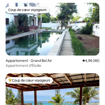
Coup de cœur voyageurs
Coup de cœur voyageurs
Appartement ⋅ Grand Bel Air
Évaluation mo
4,96 (46)
Appartement d'Élodie
Coup de cœur voyageurs
Coups de cœur voyageurs les plus appréciés