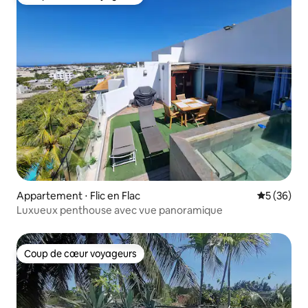
Coup de cœur voyageurs
Appartement ⋅ Flic en Flac
Évaluation
5 (36)
Luxueux penthouse avec vue panoramique
Coup de cœur voyageurs
Coup de cœur voyageurs