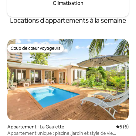
Climatisation
Locations d'appartements à la semaine
Coup de cœur voyageurs
Coup de cœur voyageurs
Appartement ⋅ La Gaulette
Évaluatio
5 (6)
Appartement unique : piscine, jardin et style de vie