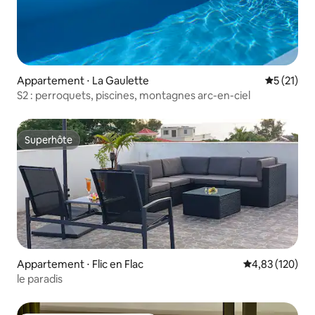
Appartement ⋅ La Gaulette
Évaluation
5 (21)
S2 : perroquets, piscines, montagnes arc-en-ciel
Superhôte
Superhôte
Appartement ⋅ Flic en Flac
Évaluation moy
4,83 (120)
le paradis