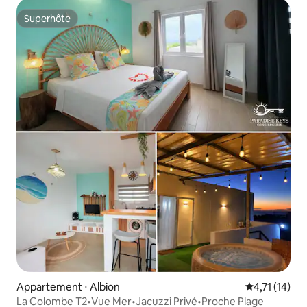
Superhôte
Superhôte
Appartement ⋅ Albion
Évaluation m
4,71 (14)
La Colombe T2•Vue Mer•Jacuzzi Privé•Proche Plage