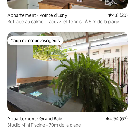
Appartement ⋅ Pointe d'Esny
Évaluation m
4,8 (20)
Retraite au calme + jacuzzi et tennis | À 5 m de la plage
Coup de cœur voyageurs
Coup de cœur voyageurs
Appartement ⋅ Grand Baie
Évaluation mo
4,94 (67)
Studio Mini Piscine - 70m de la plage