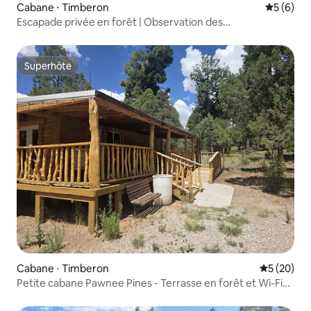
Cabane ⋅ Timberon
Évaluatio
5 (6)
Escapade privée en forêt | Observation des
étoiles | Faune | Capacité d'accueil de 8 personnes
Superhôte
Superhôte
Cabane ⋅ Timberon
Évaluation
5 (20)
Petite cabane Pawnee Pines - Terrasse en forêt et Wi-Fi
rapide