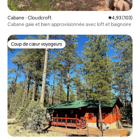
Cabane ⋅ Cloudcroft
Évaluation moy
4,93 (103)
Cabane gaie et bien approvisionnée avec loft et baignoire
Coup de cœur voyageurs
Coup de cœur voyageurs