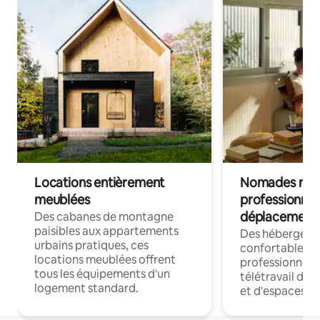
Locations entièrement
Nomades num
meublées
professionnel
déplacement
Des cabanes de montagne
paisibles aux appartements
Des hébergem
urbains pratiques, ces
confortables p
locations meublées offrent
professionnels
tous les équipements d'un
télétravail dis
logement standard.
et d'espaces de