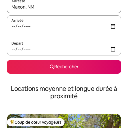
Adresse
Lorsque les résultats s'affichent, utilisez les flèches vers le hau
Arrivée
Départ
Rechercher
Locations moyenne et longue durée à
proximité
Coup de cœur voyageurs
Coups de cœur voyageurs les plus appréciés