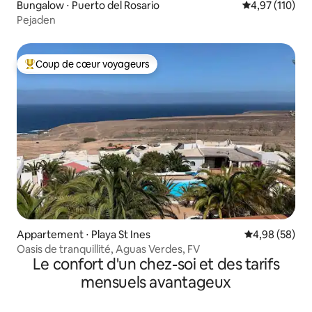
Bungalow ⋅ Puerto del Rosario
Évaluation moy
4,97 (110)
Pejaden
Coup de cœur voyageurs
Coups de cœur voyageurs les plus appréciés
Appartement ⋅ Playa St Ines
Évaluation mo
4,98 (58)
Oasis de tranquillité, Aguas Verdes, FV
Le confort d'un chez-soi et des tarifs
mensuels avantageux