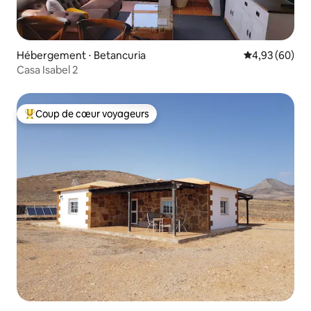
Hébergement ⋅ Betancuria
Évaluation mo
4,93 (60)
Casa Isabel 2
Coup de cœur voyageurs
Coups de cœur voyageurs les plus appréciés