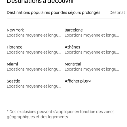
Destinations à découvrir
Destinations populaires pour des séjours prolongés
Destinati
New York
Barcelone
Locations moyenne et longue durée
Locations moyenne et longue durée
Florence
Athènes
Locations moyenne et longue durée
Locations moyenne et longue durée
Miami
Montréal
Locations moyenne et longue durée
Locations moyenne et longue durée
Seattle
Afficher plus
Locations moyenne et longue durée
* Des exclusions peuvent s'appliquer en fonction des zones
géographiques et des logements.