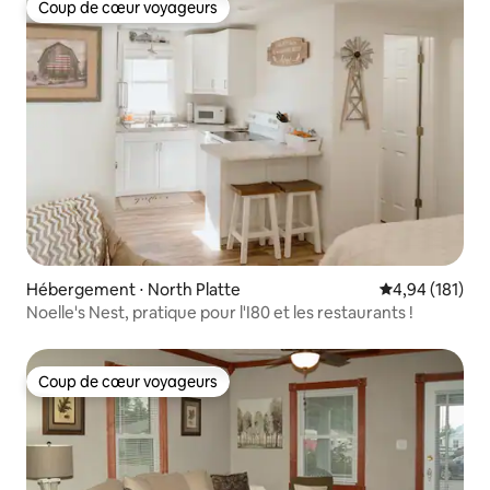
Coup de cœur voyageurs
Coup de cœur voyageurs
Hébergement ⋅ North Platte
Évaluation moy
4,94 (181)
Noelle's Nest, pratique pour l'I80 et les restaurants !
Coup de cœur voyageurs
Coup de cœur voyageurs