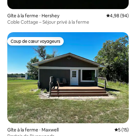
Gîte à la ferme ⋅ Hershey
Évaluation mo
4,98 (94)
Coble Cottage – Séjour privé à la ferme
Coup de cœur voyageurs
Coup de cœur voyageurs
Gîte à la ferme ⋅ Maxwell
Évaluation
5 (15)