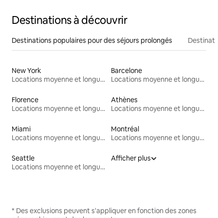
Destinations à découvrir
Destinations populaires pour des séjours prolongés
Destinati
New York
Barcelone
Locations moyenne et longue durée
Locations moyenne et longue durée
Florence
Athènes
Locations moyenne et longue durée
Locations moyenne et longue durée
Miami
Montréal
Locations moyenne et longue durée
Locations moyenne et longue durée
Seattle
Afficher plus
Locations moyenne et longue durée
* Des exclusions peuvent s'appliquer en fonction des zones