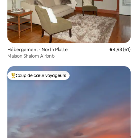
Hébergement ⋅ North Platte
Évaluation mo
4,93 (61)
Maison Shalom Airbnb
Coup de cœur voyageurs
Coups de cœur voyageurs les plus appréciés