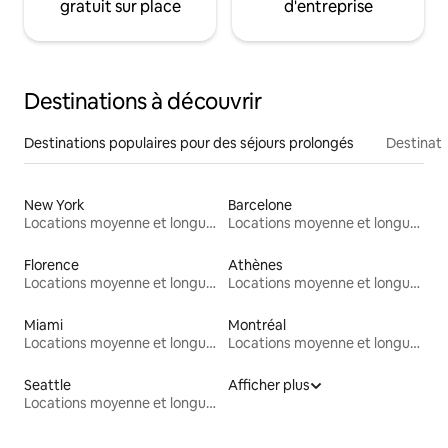
gratuit sur place
d'entreprise
Destinations à découvrir
Destinations populaires pour des séjours prolongés
Destinati
New York
Barcelone
Locations moyenne et longue durée
Locations moyenne et longue durée
Florence
Athènes
Locations moyenne et longue durée
Locations moyenne et longue durée
Miami
Montréal
Locations moyenne et longue durée
Locations moyenne et longue durée
Seattle
Afficher plus
Locations moyenne et longue durée