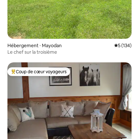
Hébergement ⋅ Mayodan
Évaluation 
5 (134)
Le chef sur la troisième
Coup de cœur voyageurs
Coups de cœur voyageurs les plus appréciés