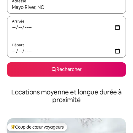
Adresse
Lorsque les résultats s'affichent, utilisez les flèches vers le hau
Arrivée
Départ
Rechercher
Locations moyenne et longue durée à
proximité
Coup de cœur voyageurs
Coups de cœur voyageurs les plus appréciés