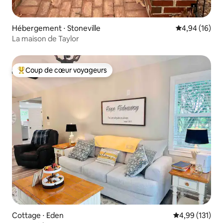
Hébergement ⋅ Stoneville
Évaluation mo
4,94 (16)
La maison de Taylor
Coup de cœur voyageurs
Coups de cœur voyageurs les plus appréciés
Cottage ⋅ Eden
Évaluation moy
4,99 (131)