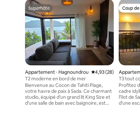
Superhôte
Coup de
Superhôte
Coup de
Appartement ⋅ Hagnoundrou
Évaluation moyenne sur
4,93 (28)
Appartem
T2 moderne en bord de mer
T3 tout c
Bienvenue au Cocon de Tahiti Plage,
Profitez d
votre havre de paix à Sada. Ce charmant
cadre idy
studio, équipé d'un grand lit King Size et
l'îlot de
d'une salle de bain avec baignoire, est
d'une esc
idéal pour une escapade placée sous le
end en fa
signe de la détente. Entièrement équipé
amis, not
et doté d'une literie de qualité, il vous
ambiance 
offre tout le confort nécessaire pour un
géographi
séjour agréable et sans coupure d'eau. À
confortab
deux pas de Tahiti Plage, c'est l'endroit
terrasse,