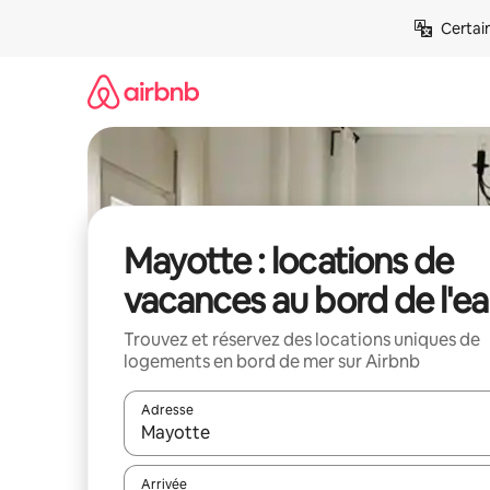
Aller
Certai
directement
au
contenu
Mayotte : locations de
vacances au bord de l'e
Trouvez et réservez des locations uniques de
logements en bord de mer sur Airbnb
Adresse
Lorsque les résultats s'affichent, utilisez les flèc
Arrivée