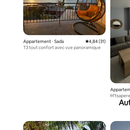
Appartement ⋅ Sada
Évaluation moyenne su
4,84 (31)
T3 tout confort avec vue panoramique
Appartem
M’tsapere : superbe appartem
Aut
meublé s