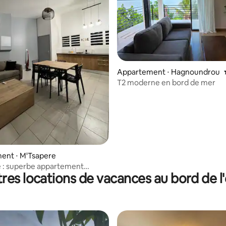
r la base de 31 commentaires : 4,84 sur 5
Appartement ⋅ Hagnoundrou
T2 moderne en bord de mer
ent ⋅ M'Tsapere
ent
res locations de vacances au bord de l
écurisé