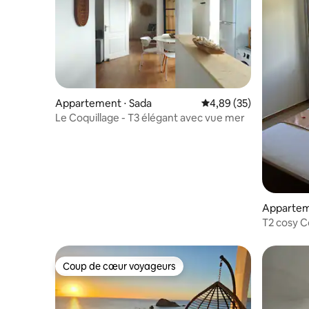
Appartement ⋅ Sada
Évaluation moyenne sur
4,89 (35)
Le Coquillage - T3 élégant avec vue mer
Appartem
T2 cosy Cô
Coup de cœur voyageurs
Coup de cœur voyageurs