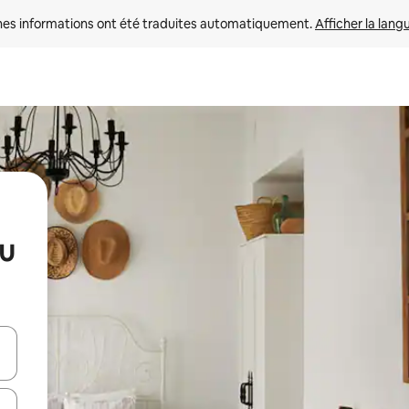
nes informations ont été traduites automatiquement. 
Afficher la lang
au
hes vers le haut et vers le bas pour les parcourir ou en appuyant et en fai