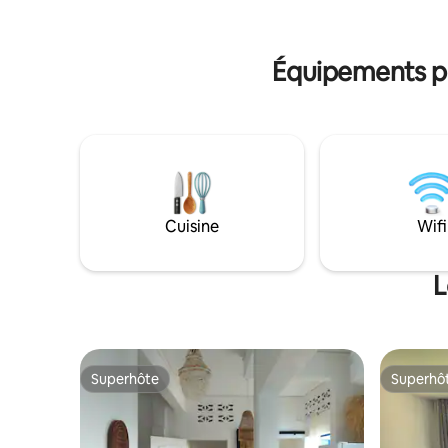
parfait pour se ressourcer, profiter du
s'offre à 
cadre environnant et faire le plein
calme, all
d'énergie.
apparteme
Équipements po
Cuisine
Wifi
L
Superhôte
Superhô
Superhôte
Superhô