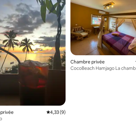
Chambre privée
CocoBeach Hamjago La chamb
Ananas.
privée
Évaluation moyenne sur la base de 9 comme
4,33 (9)
o