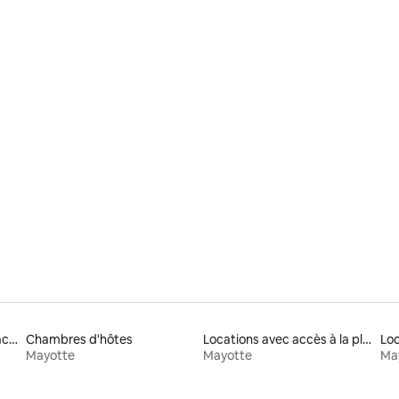
ur la base de 9 commentaires : 4,78 sur 5
Location de maisons de vacances
Chambres d'hôtes
Locations avec accès à la plage
Mayotte
Mayotte
Ma