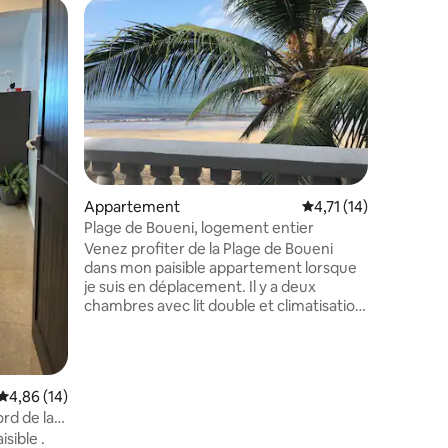
Appartement
Évaluation moyenne s
4,71 (14)
Plage de Boueni, logement entier
ntaires : 4,84 sur 5
Venez profiter de la Plage de Boueni
dans mon paisible appartement lorsque
je suis en déplacement. Il y a deux
chambres avec lit double et climatisation.
Il y a également un grand canapé-lit deux
places dans le salon. Tous les lits sont
équipés de moustiquaires et les fenêtres
sont bien sécurisées. Il y a un petit
Évaluation moyenne sur la base de 14 commentaires : 4,86 sur 5
4,86 (14)
Appartem
escalier pour accéder à l’appartement
rd de la
M’tsapere : superbe apparte
qui est au premier étage. La terrasse
meublé s
sible .
Profitez 
donne directement sur la plage, avec les