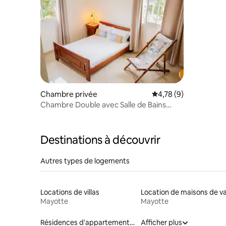
Chambre privée
Évaluation moyenne s
4,78 (9)
Chambre Double avec Salle de Bains
Privative
Destinations à découvrir
Autres types de logements
Locations de villas
Mayotte
Mayotte
Résidences d'appartements en location
Afficher plus