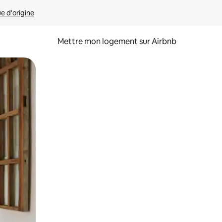
ue d'origine
Mettre mon logement sur Airbnb
sant glisser.