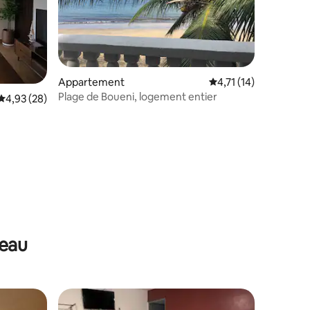
Appartement
Évaluation moyenne s
4,71 (14)
Plage de Boueni, logement entier
Évaluation moyenne sur la base de 28 commentaires : 4,93 sur 5
4,93 (28)
'eau