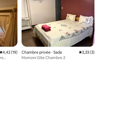
Évaluation moyenne sur la base de 19 commentaires : 4,42 sur 5
4,42 (19)
Chambre privée ⋅ Sada
Évaluation moyenne s
3,33 (3)
re
Momoni Gite Chambre 2
ntaires : 4,33 sur 5