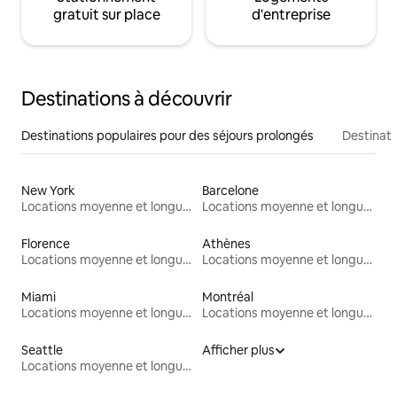
gratuit sur place
d'entreprise
Destinations à découvrir
Destinations populaires pour des séjours prolongés
Destinati
New York
Barcelone
Locations moyenne et longue durée
Locations moyenne et longue durée
Florence
Athènes
Locations moyenne et longue durée
Locations moyenne et longue durée
Miami
Montréal
Locations moyenne et longue durée
Locations moyenne et longue durée
Seattle
Afficher plus
Locations moyenne et longue durée