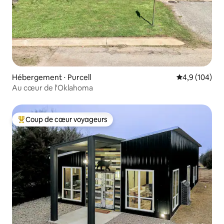
Hébergement ⋅ Purcell
Évaluation mo
4,9 (104)
Au cœur de l'Oklahoma
Coup de cœur voyageurs
Coups de cœur voyageurs les plus appréciés