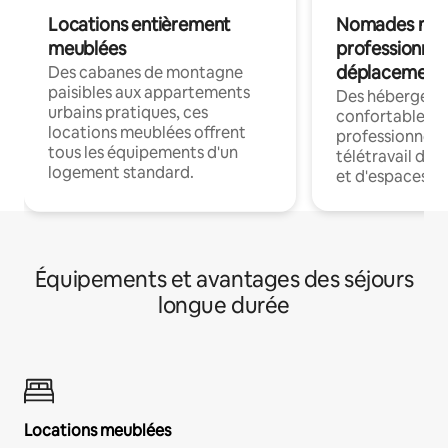
Locations entièrement
Nomades num
meublées
professionnel
déplacement
Des cabanes de montagne
paisibles aux appartements
Des hébergem
urbains pratiques, ces
confortables p
locations meublées offrent
professionnels
tous les équipements d'un
télétravail dis
logement standard.
et d'espaces de
Équipements et avantages des séjours
longue durée
Locations meublées