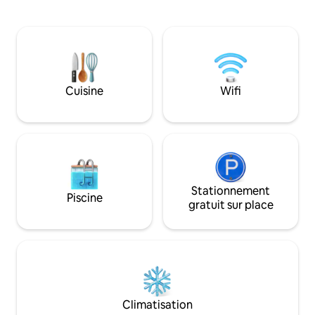
équipée avec salon et salle à manger en
représentatifs d'
plein air, toilettes avec douche
pour faire de votr
extérieure et espace salon sur le toit. Il a
expérience dans u
une superficie de 2 906 pieds carrés
Elle dispose d'une
(270 m²) et est situé à 15 minutes à pied
chaude, de la clima
de la plage, à la périphérie de San Agus,
ventilateur de pla
Cuisine
Wifi
en direction de Zipolite
Stationnement
Piscine
gratuit sur place
Climatisation