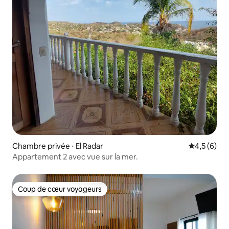
Chambre privée ⋅ El Radar
Évaluation 
4,5 (6)
Appartement 2 avec vue sur la mer.
Coup de cœur voyageurs
Coup de cœur voyageurs