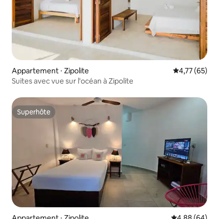
Appartement ⋅ Zipolite
Évaluation mo
4,77 (65)
Suites avec vue sur l'océan à Zipolite
Superhôte
Superhôte
Appartement ⋅ Zipolite
Évaluation mo
4,88 (64)