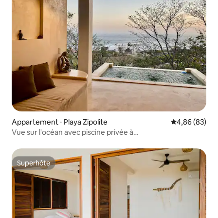
Appartement ⋅ Playa Zipolite
Évaluation mo
4,86 (83)
Vue sur l'océan avec piscine privée à
débordement/Starlink
Superhôte
Superhôte