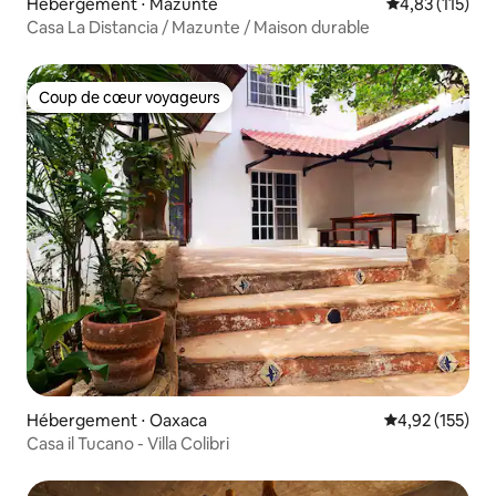
Hébergement ⋅ Mazunte
Évaluation moy
4,83 (115)
Casa La Distancia / Mazunte / Maison durable
Coup de cœur voyageurs
Coup de cœur voyageurs
Hébergement ⋅ Oaxaca
Évaluation moy
4,92 (155)
Casa il Tucano - Villa Colibri