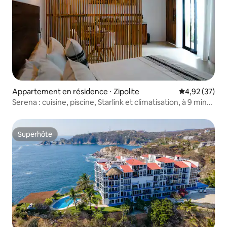
Appartement en résidence ⋅ Zipolite
Évaluation mo
4,92 (37)
Serena : cuisine, piscine, Starlink et climatisation, à 9 min
de la plage
Superhôte
Superhôte