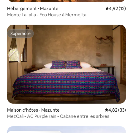
Hébergement ⋅ Mazunte
Évaluation mo
4,92 (12)
Monte LaLaLa - Eco House à Mermejita
Superhôte
Superhôte
Maison d'hôtes ⋅ Mazunte
Évaluation mo
4,82 (33)
MezCali - AC Purple rain - Cabane entre les arbres