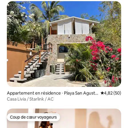
Appartement en résidence ⋅ Playa San Agusti
Évaluation mo
4,82 (50)
nillo
Casa Livia / Starlink / AC
Coup de cœur voyageurs
Coup de cœur voyageurs