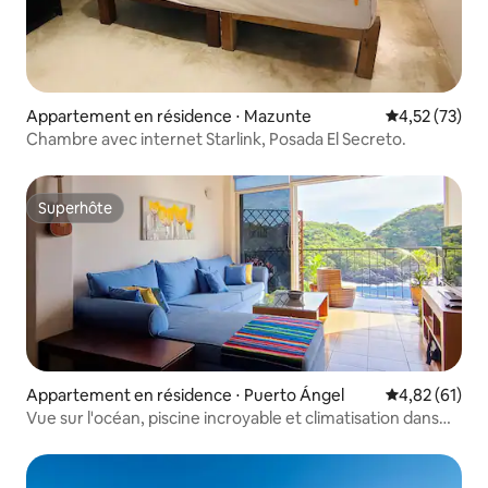
Appartement en résidence ⋅ Mazunte
Évaluation mo
4,52 (73)
Chambre avec internet Starlink, Posada El Secreto.
Superhôte
Superhôte
Appartement en résidence ⋅ Puerto Ángel
Évaluation mo
4,82 (61)
Vue sur l'océan, piscine incroyable et climatisation dans
toutes les pièces