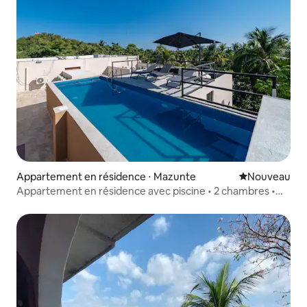
Appartement en résidence ⋅ Mazunte
Nouvel hébe
Nouveau
Appartement en résidence avec piscine • 2 chambres •
2 salles de bain • Climatisation • À 5 min de la plage