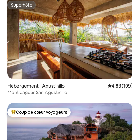
Superhôte
Superhôte
Hébergement ⋅ Agustinillo
Évaluation moy
4,83 (109)
Mont Jaguar San Agustinillo
Coup de cœur voyageurs
Coups de cœur voyageurs les plus appréciés