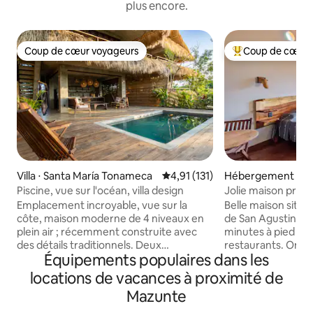
plus encore.
Coup de cœur voyageurs
Coup de cœur 
Coup de cœur voyageurs
Coups de cœur vo
Villa ⋅ Santa María Tonameca
Évaluation moyenne sur la base
4,91 (131)
Hébergement ⋅ Sa
illo
Piscine, vue sur l'océan, villa design
Jolie maison proch
Emplacement incroyable, vue sur la
Belle maison située
côte, maison moderne de 4 niveaux en
de San Agustinillo
plein air ; récemment construite avec
minutes à pied de 
des détails traditionnels. Deux
restaurants. On en
Équipements populaires dans les
chambres, chacune avec salle de bain
et des vagues de la mer. Mai
privée et terrasse panoramique
achevée en 2024. 
locations de vacances à proximité de
complète, une chambre supplémentaire
matériaux de la rég
Mazunte
en mezzanine avec vue sur l'océan (avec
bambou, le bois tr
hauteur réduite), cuisine entièrement
mosaïques artisan