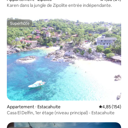
Karen dans la jungle de Zipolite entrée indépendante.
Superhôte
Superhôte
Appartement ⋅ Estacahuite
Évaluation moy
4,85 (154)
Casa El Delfin, 1er étage (niveau principal) - Estacahuite