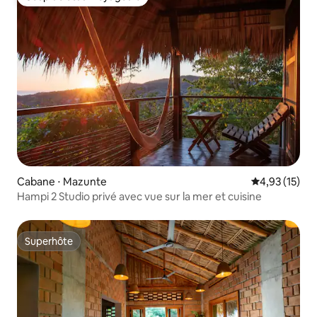
Coup de cœur voyageurs
Cabane ⋅ Mazunte
Évaluation mo
4,93 (15)
Hampi 2 Studio privé avec vue sur la mer et cuisine
Superhôte
Superhôte