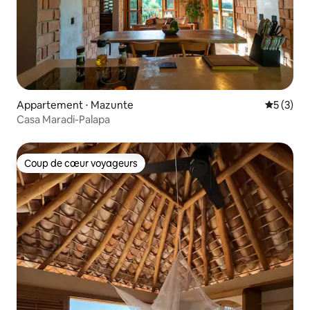
Appartement ⋅ Mazunte
Évaluatio
5 (3)
Casa Maradi-Palapa
Coup de cœur voyageurs
Coup de cœur voyageurs