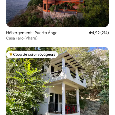
Hébergement ⋅ Puerto Ángel
Évaluation moy
4,92 (214)
Casa Faro (Phare)
Coup de cœur voyageurs
Coups de cœur voyageurs les plus appréciés