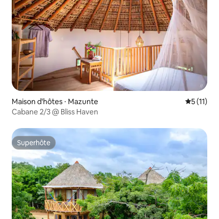
Maison d'hôtes ⋅ Mazunte
Évaluatio
5 (11)
Cabane 2/3 @ Bliss Haven
Superhôte
Superhôte