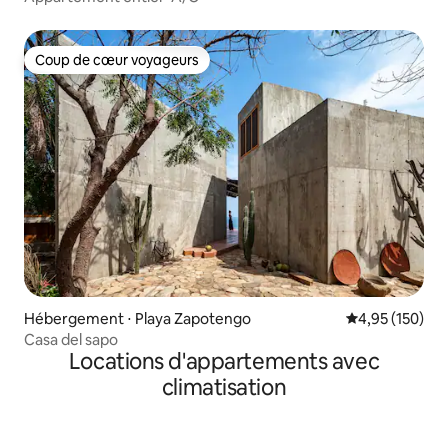
Coup de cœur voyageurs
Coup de cœur voyageurs
Hébergement ⋅ Playa Zapotengo
Évaluation moy
4,95 (150)
Casa del sapo
Locations d'appartements avec
climatisation