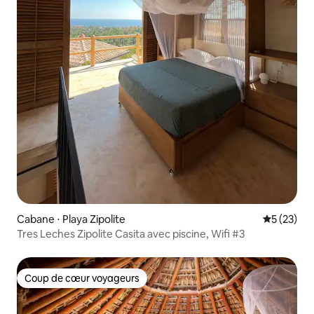
Cabane ⋅ Playa Zipolite
Évaluation
5 (23)
Tres Leches Zipolite Casita avec piscine, Wifi #3
Coup de cœur voyageurs
Coup de cœur voyageurs