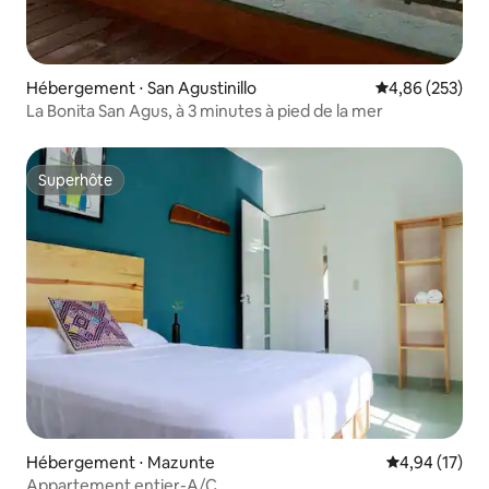
Hébergement ⋅ San Agustinillo
Évaluation moy
4,86 (253)
La Bonita San Agus, à 3 minutes à pied de la mer
Superhôte
Superhôte
Hébergement ⋅ Mazunte
Évaluation mo
4,94 (17)
Appartement entier-A/C