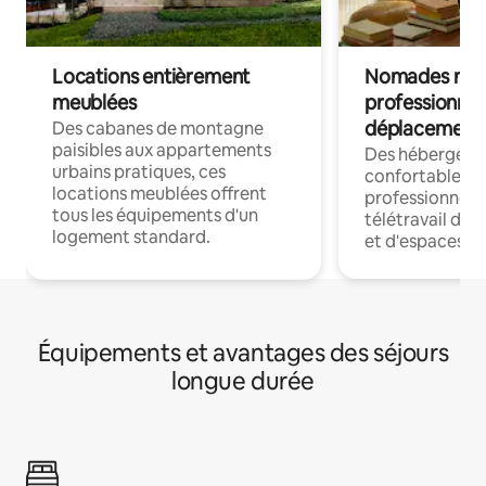
Locations entièrement
Nomades num
meublées
professionnel
déplacement
Des cabanes de montagne
paisibles aux appartements
Des hébergem
urbains pratiques, ces
confortables p
locations meublées offrent
professionnels
tous les équipements d'un
télétravail dis
logement standard.
et d'espaces de
Équipements et avantages des séjours
longue durée