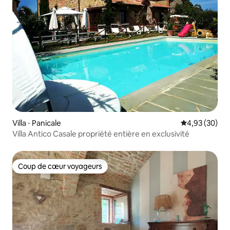
Villa ⋅ Panicale
Évaluation mo
4,93 (30)
Villa Antico Casale propriété entière en exclusivité
Coup de cœur voyageurs
Coup de cœur voyageurs