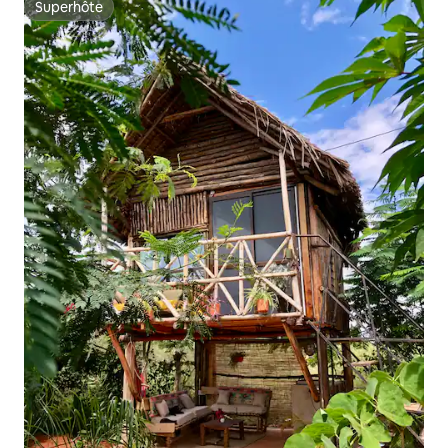
Superhôte
Superhôte