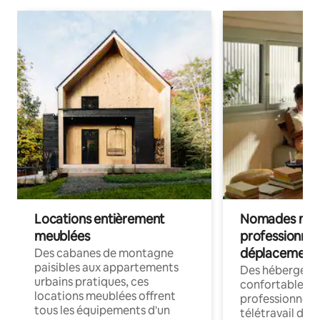
Locations entièrement
Nomades num
meublées
professionnel
déplacement
Des cabanes de montagne
paisibles aux appartements
Des hébergem
urbains pratiques, ces
confortables p
locations meublées offrent
professionnels
tous les équipements d'un
télétravail dis