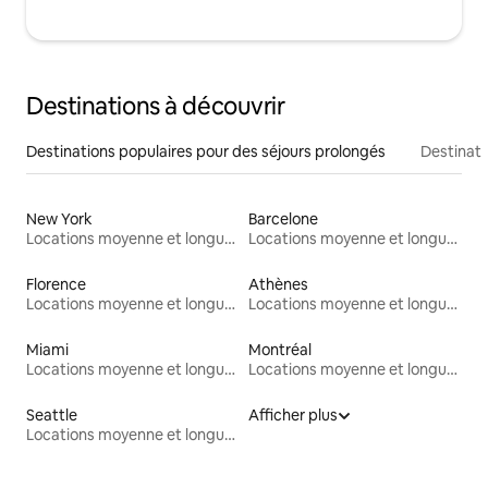
Destinations à découvrir
Destinations populaires pour des séjours prolongés
Destinati
New York
Barcelone
Locations moyenne et longue durée
Locations moyenne et longue durée
Florence
Athènes
Locations moyenne et longue durée
Locations moyenne et longue durée
Miami
Montréal
Locations moyenne et longue durée
Locations moyenne et longue durée
Seattle
Afficher plus
Locations moyenne et longue durée