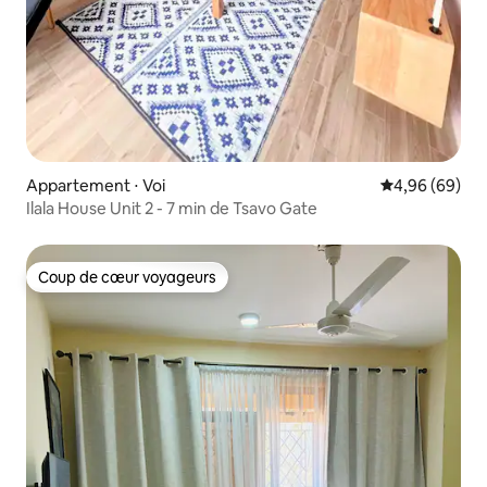
Appartement ⋅ Voi
Évaluation mo
4,96 (69)
Ilala House Unit 2 - 7 min de Tsavo Gate
Coup de cœur voyageurs
Coup de cœur voyageurs