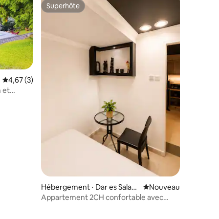
Superhôte
Superhôte
Évaluation moyenne sur la base de 3 commentaires : 4,67 sur 5
4,67 (3)
n et
Hébergement ⋅ Dar es Salaa
Nouvel hébergement
Nouveau
m
Appartement 2CH confortable avec
piscine