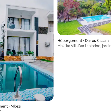
Hébergement ⋅ Dar es Salaam
Malaika Villa Dar1 : piscine, jardi
confort
r la base de 12 commentaires : 4,58 sur 5
ent ⋅ Mbezi