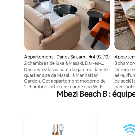
Appartement ⋅ Dar es Salaam
Évaluation moyenne su
4,92 (12)
Apparteme
es Salaam
2 chambres de luxe à Masaki, Dar-es-
3 chambre
salaam, Tanzanie
privative,
Découvrez la vie haut de gamme dans le
Détendez-
quartier aisé de Masaki à Manhattan
aéré, d'un
Garden. Cet appartement moderne de
de sociét
2 chambres offre une connexion Wi-Fi, la
dans notr
Mbezi Beach B : équipe
climatisation, un balcon, un four à micro-
3 chambre
ondes, un réfrigérateur, une friteuse à
de grande
air (pas de cuisinière) et un parking
lumineuse
gratuit couvert. Détendez-vous dans les
salle de 
piscines sur le toit (adulte + enfant) avec
d'intimité
une vue imprenable sur l'océan, restez
connexion
en forme dans la salle de sport ou laissez
générateu
les enfants profiter de l'aire de jeux. À
familles a