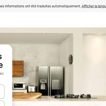
nes informations ont été traduites automatiquement. 
Afficher la lang
s
e
vec
hes vers le haut et vers le bas pour les parcourir ou en appuyant et en fai