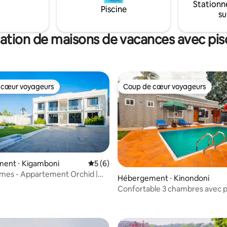
Stationn
vec bac à sable et toboggans.
Piscine
su
roximité de Shoppers et
 d'une boutique ouverte
r place, cet endroit sécurisé
ation de maisons de vacances avec pis
ix idéal pour se détendre,
et profiter de la commodité.
 cœur voyageurs
Coup de cœur voyageurs
 cœur voyageurs
Coup de cœur voyageurs
ent ⋅ Kigamboni
Évaluation moyenne sur la base de 6 co
5 (6)
mes - Appartement Orchid |
Hébergement ⋅ Kinondoni
Groupes et familles
Confortable 3 chambres avec p
e sur la base de 8 commentaires : 5 sur 5