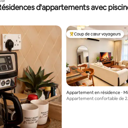
Dar
Résidences d'appartements avec piscin
Coup de cœur voyageurs
Coups de cœur voyageurs les p
 sur la base de 12 commentaires : 5 sur 5
Appartement en résidence ⋅ M
cheni
Appartement confortable de 2
chambres avec vue sur la ville e