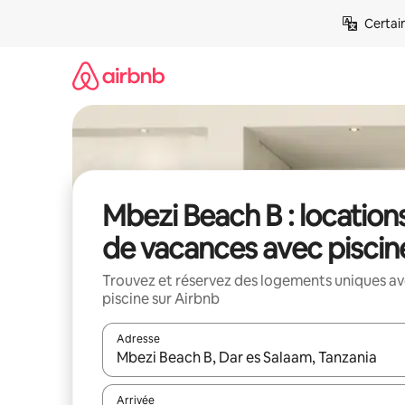
Aller
Certai
directement
au
contenu
Mbezi Beach B : location
de vacances avec piscin
Trouvez et réservez des logements uniques a
piscine sur Airbnb
Adresse
Lorsque les résultats s'affichent, utilisez les flèc
Arrivée