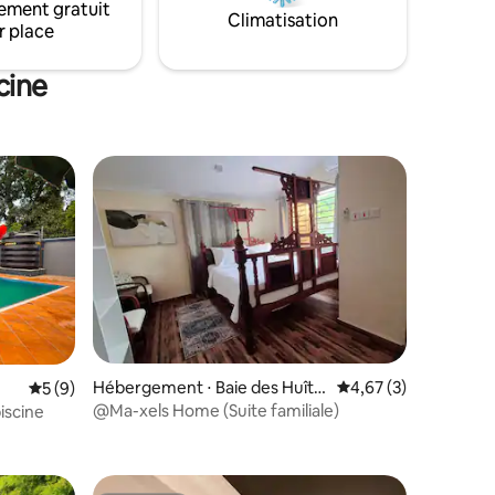
ement gratuit
Climatisation
r place
cine
mmentaires : 5 sur 5
Hébergement ⋅ Baie des Huîtr
Évaluation moyenne s
4,67 (3)
Évaluation moyenne sur la base de 9 commentaires : 5 sur 5
5 (9)
es
@Ma-xels Home (Suite familiale)
iscine