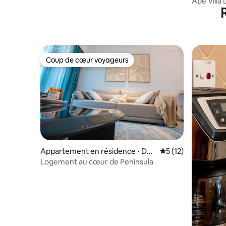
Ape Villa 
Coup de cœur voyageurs
Coup de cœur voyageurs
Appartement en résidence ⋅ Dar
Évaluation moyenne
5 (12)
es Salaam
Logement au cœur de Peninsula