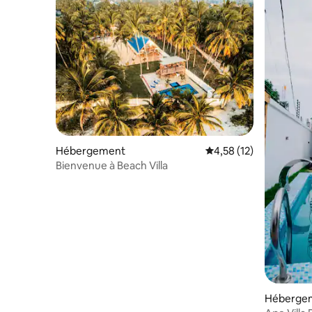
Hébergement
Évaluation moyenne su
4,58 (12)
Bienvenue à Beach Villa
Hébergem