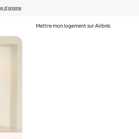
ue d'origine
Mettre mon logement sur Airbnb
sant glisser.