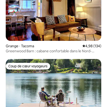
Grange ⋅ Tacoma
Évaluation moy
4,98 (134)
Greenwood Barn : cabane confortable dans le Nord-
Ouest Pacifique
Coup de cœur voyageurs
Coup de cœur voyageurs