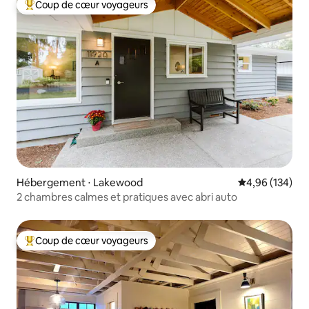
Coup de cœur voyageurs
Coups de cœur voyageurs les plus appréciés
Hébergement ⋅ Lakewood
Évaluation moy
4,96 (134)
2 chambres calmes et pratiques avec abri auto
Coup de cœur voyageurs
Coups de cœur voyageurs les plus appréciés