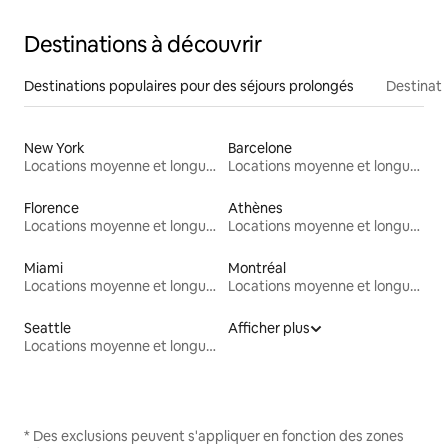
Destinations à découvrir
Destinations populaires pour des séjours prolongés
Destinati
New York
Barcelone
Locations moyenne et longue durée
Locations moyenne et longue durée
Florence
Athènes
Locations moyenne et longue durée
Locations moyenne et longue durée
Miami
Montréal
Locations moyenne et longue durée
Locations moyenne et longue durée
Seattle
Afficher plus
Locations moyenne et longue durée
* Des exclusions peuvent s'appliquer en fonction des zones