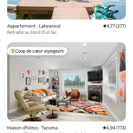
Appartement ⋅ Lakewood
Évaluation moy
4,77 (277)
Retraite au bord d'un lac
Coup de cœur voyageurs
Coups de cœur voyageurs les plus appréciés
Maison d'hôtes ⋅ Tacoma
Évaluation moy
4,94 (173)