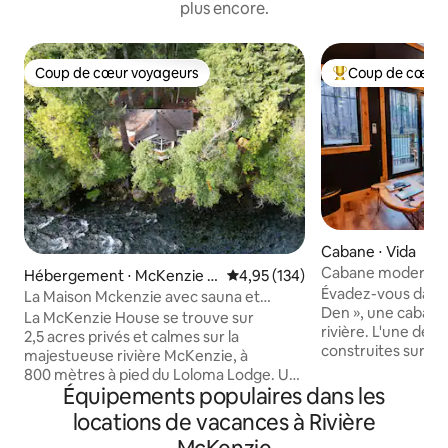
plus encore.
Coup de cœur voyageurs
Coup de cœur 
Coup de cœur voyageurs
Coups de cœur vo
Cabane ⋅ Vida
Cabane moderne e
Hébergement ⋅ McKenzie B
Évaluation moyenne sur la base 
4,95 (134)
McKenzie, près d
Évadez-vous dans
ridge
La Maison Mckenzie avec sauna et
Den », une cabane 
douche extérieure
La McKenzie House se trouve sur
rivière. L'une des 
2,5 acres privés et calmes sur la
construites sur les 
majestueuse rivière McKenzie, à
McKenzie, si proc
800 mètres à pied du Loloma Lodge. Un
pêcher depuis le pont ! Visit
Équipements populaires dans les
paradis pour les pêcheurs à la mouche,
@Mckenziezenden 
les cyclistes, les randonneurs et les
locations de vacances à Rivière
vidéo ! La cabane dispose d'une grande
skieurs. Profitez d'un sauna au bord de la
pièce de 2 étages