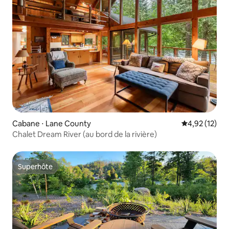
Cabane ⋅ Lane County
Évaluation mo
4,92 (12)
Chalet Dream River (au bord de la rivière)
Superhôte
Superhôte