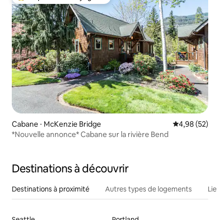
Coups de cœur voyageurs les plus appréciés
Cabane ⋅ McKenzie Bridge
Évaluation mo
4,98 (52)
*Nouvelle annonce* Cabane sur la rivière Bend
Destinations à découvrir
Destinations à proximité
Autres types de logements
Lie
Seattle
Portland