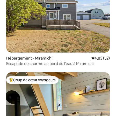
Hébergement ⋅ Miramichi
Évaluation mo
4,83 (52)
Escapade de charme au bord de l'eau à Miramichi
Coup de cœur voyageurs
Coups de cœur voyageurs les plus appréciés