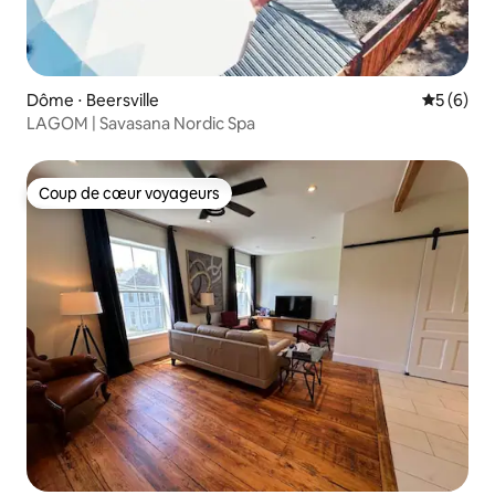
Dôme ⋅ Beersville
Évaluatio
5 (6)
LAGOM | Savasana Nordic Spa
Coup de cœur voyageurs
Coup de cœur voyageurs