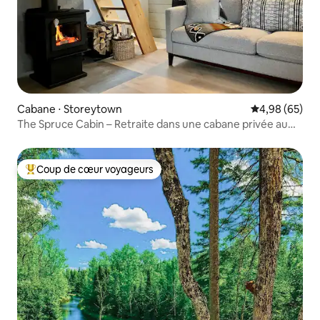
Cabane ⋅ Storeytown
Évaluation mo
4,98 (65)
The Spruce Cabin – Retraite dans une cabane privée au
bord de la rivière
Coup de cœur voyageurs
Coups de cœur voyageurs les plus appréciés