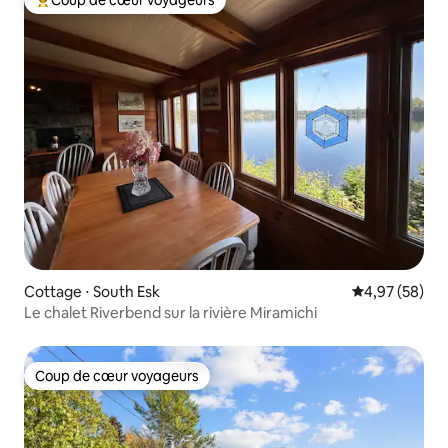
Coup de cœur voyageurs
Coups de cœur voyageurs les plus appréciés
Cottage ⋅ South Esk
Évaluation mo
4,97 (58)
Le chalet Riverbend sur la rivière Miramichi
Coup de cœur voyageurs
Coup de cœur voyageurs