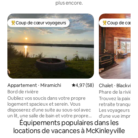
plus encore.
Coup de cœur voyageurs
Coup de cœur 
Coups de cœur voyageurs les plus appréciés
Coups de cœur vo
Appartement ⋅ Miramichi
Évaluation moyenne sur la base
4,97 (58)
Chalet ⋅ Blackville
Bord de rivière
Phare de la rivière
Oubliez vos soucis dans votre propre
Trouvez la paix et
logement spacieux et serein. Vous
retraite tranquille 
disposerez d'une suite au sous-sol avec
Les voyageurs sont
un lit, une salle de bain et votre propre
d'une vue imprenab
Équipements populaires dans les
entrée. Que ce soit pour prendre votre
Miramichi depuis 
café sur la terrasse, regarder les
suspendues. Profi
locations de vacances à McKinleyville
magnifiques couchers de soleil ou
café et d'un thé t