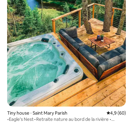
Tiny house ⋅ Saint Mary Parish
Évaluation m
4,9 (60)
•Eagle's Nest~Retraite nature au bord de la rivière •
Jacuzzi•