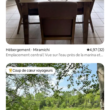
Hébergement ⋅ Miramichi
Évaluation mo
4,97 (32)
Emplacement central | Vue sur l'eau près de la marina et
des bateaux
Coup de cœur voyageurs
Coups de cœur voyageurs les plus appréciés