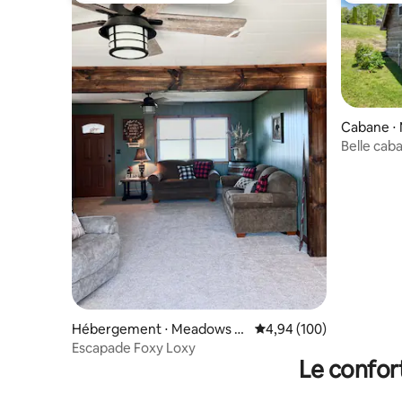
Cabane ⋅
Belle caba
de frais 
Hébergement ⋅ Meadows of
Évaluation moyenne sur 
4,94 (100)
Dan
Escapade Foxy Loxy
Le confor