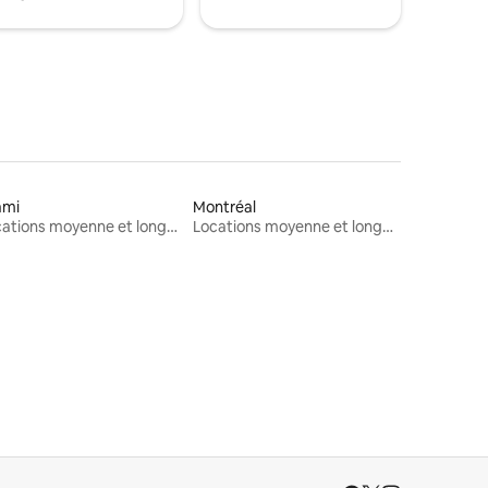
ami
Montréal
Locations moyenne et longue durée
Locations moyenne et longue durée