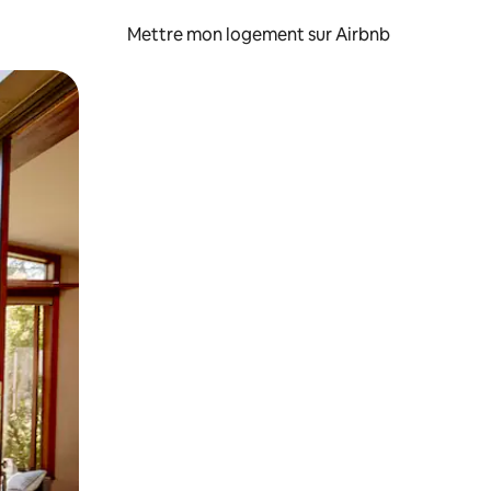
Mettre mon logement sur Airbnb
sant glisser.