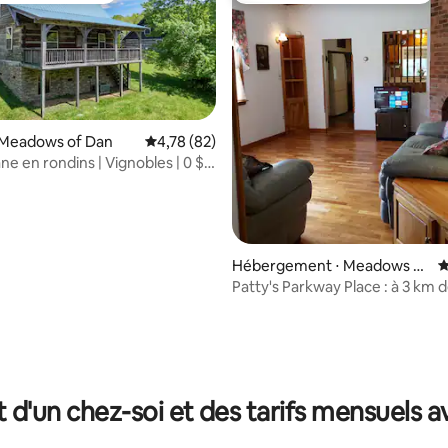
 Meadows of Dan
Évaluation moyenne sur la base de 82 comme
4,78 (82)
ne en rondins | Vignobles | 0 $
pour animaux de compagnie !
Hébergement ⋅ Meadows of
É
Dan
Patty's Parkway Place : à 3 km 
Mill
la base de 100 commentaires : 4,94 sur 5
t d'un chez-soi et des tarifs mensuels 