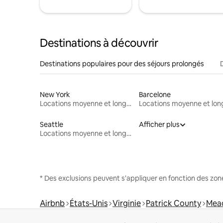
Destinations à découvrir
Destinations populaires pour des séjours prolongés
New York
Barcelone
Locations moyenne et longue durée
Seattle
Afficher plus
Locations moyenne et longue durée
* Des exclusions peuvent s'appliquer en fonction des zo
Airbnb
États-Unis
Virginie
Patrick County
Mea