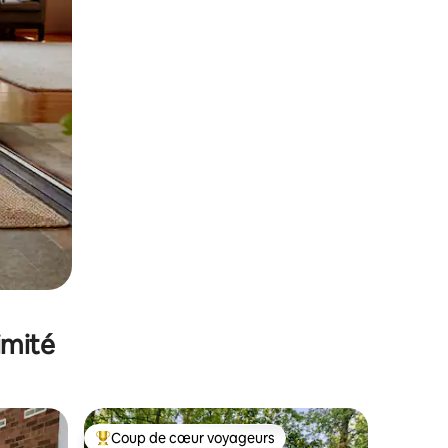
imité
Coup de cœur voyageurs
lus appréciés
Coups de cœur voyageurs les plus appréciés