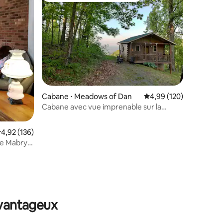
ntaires : 4,78 sur 5
Cabane ⋅ Meadows of Dan
Évaluation moyenne sur
4,99 (120)
Cabane avec vue imprenable sur la
montagne sur 35 acres
valuation moyenne sur la base de 136 commentaires : 4,92 sur 5
4,92 (136)
de Mabry's
avantageux