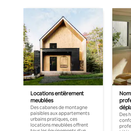
Locations entièrement
Noma
meublées
prof
dépl
Des cabanes de montagne
paisibles aux appartements
Des 
urbains pratiques, ces
confo
locations meublées offrent
profe
tous les équipements d'un