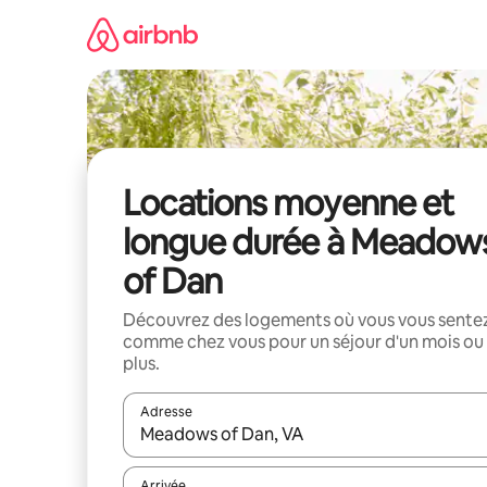
Aller
directement
au
contenu
Locations moyenne et
longue durée à Meadow
of Dan
Découvrez des logements où vous vous sente
comme chez vous pour un séjour d'un mois ou
plus.
Adresse
Lorsque les résultats s'affichent, utilisez les flèc
Arrivée