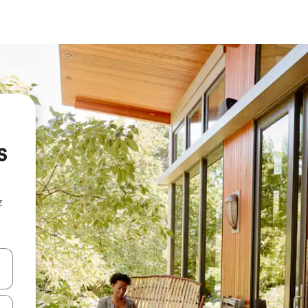
s
z
hes vers le haut et vers le bas pour les parcourir ou en appuyant et en fai