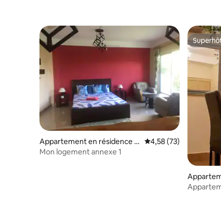
Superhô
Superhô
Appartement en résidence ⋅
Évaluation moyenne su
4,58 (73)
Shillong
Mon logement annexe 1
Appartem
Shillong
Apparteme
meublé