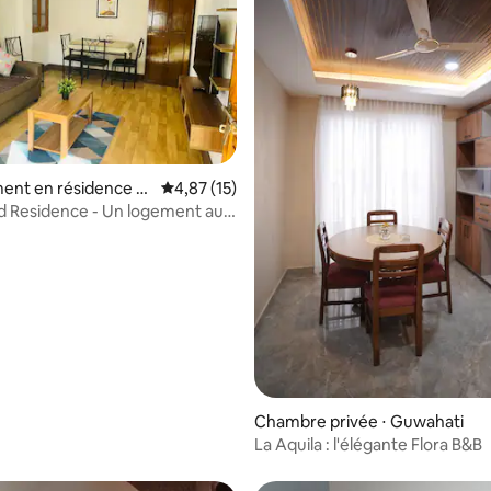
ent en résidence ⋅
Évaluation moyenne sur la base de 15 comme
4,87 (15)
 Residence - Un logement au
 ville
r la base de 15 commentaires : 4,93 sur 5
Chambre privée ⋅ Guwahati
La Aquila : l'élégante Flora B&B