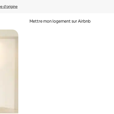
ue d'origine
Mettre mon logement sur Airbnb
sant glisser.