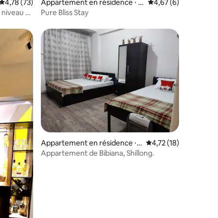
Évaluation moyenne sur la base de 73 commentaires : 4,78 sur 5
4,78 (73)
Appartement en résidence ⋅ G
Évaluation moyenne s
4,67 (6)
uwahati
 niveau 1
Pure Bliss Stay
1 salle de
ntaires : 4,67 sur 5
Appartement en résidence ⋅ S
Évaluation moyenne su
4,72 (18)
hillong
Appartement de Bibiana, Shillong.