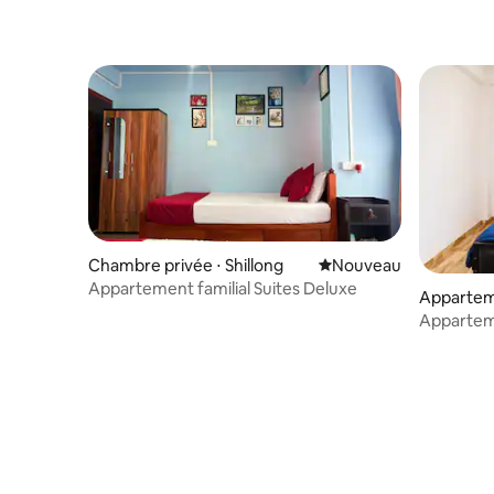
Chambre privée ⋅ Shillong
Nouvel hébergement
Nouveau
Appartement familial Suites Deluxe
Appartem
uwahati
Appartem
de l'aér