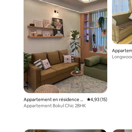
Appartem
Shillong
Longwood
cœur de la
Appartement en résidence ⋅
Évaluation moyenne su
4,93 (15)
Guwahati
Appartement Bokul Chic 2BHK