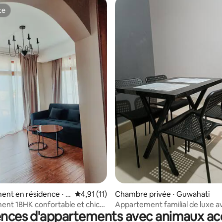
te
te
 sur la base de 14 commentaires : 5 sur 5
nt en résidence ⋅ S
Évaluation moyenne sur la base de 11 comme
4,91 (11)
Chambre privée ⋅ Guwahati
nt 1BHK confortable et chic
Appartement familial de luxe a
ences d'appartements avec animaux ac
son
chambre double.