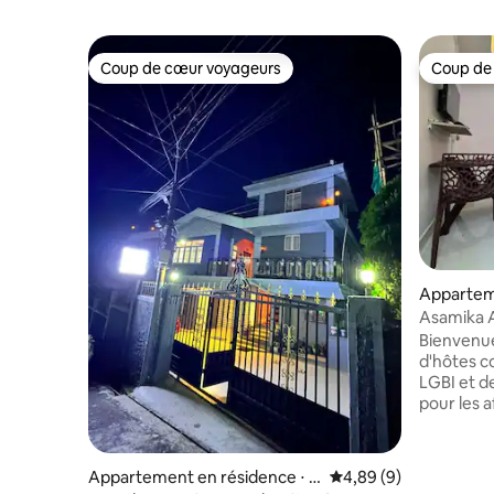
Coup de cœur voyageurs
Coup de
Coup de cœur voyageurs
Coup de
Appartem
ikuchi
Asamika A
de l'aérop
Bienvenu
d'hôtes c
LGBI et d
pour les af
propose 
confortab
modernes,
Appartement en résidence ⋅ S
Évaluation moyenne su
4,89 (9)
débit et 