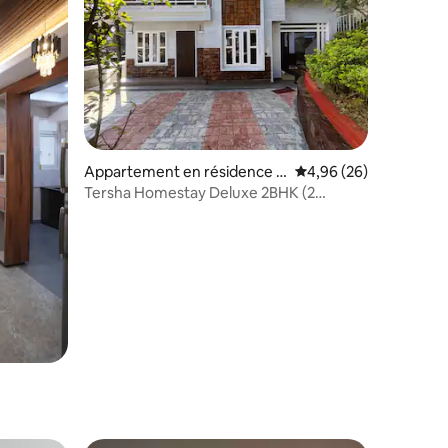
ntaires : 4,87 sur 5
Appartement en résidence ⋅
Évaluation moyenne su
4,96 (26)
Shillong
Tersha Homestay Deluxe 2BHK (2
chambres)