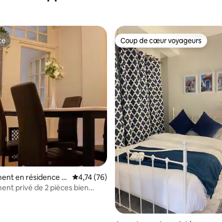
te
Coup de cœur voyageurs
te
Coup de cœur voyageurs
r la base de 73 commentaires : 4,58 sur 5
ent en résidence ⋅
Évaluation moyenne sur la base de 76 comme
4,74 (76)
nt privé de 2 pièces bien