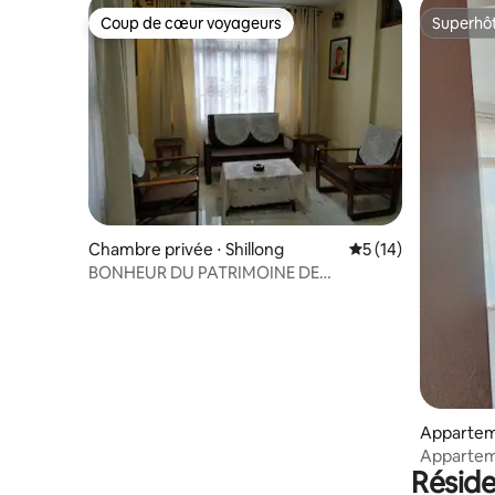
Coup de cœur voyageurs
Superhô
Coup de cœur voyageurs
Superhô
Chambre privée ⋅ Shillong
Évaluation moyenne
5 (14)
BONHEUR DU PATRIMOINE DE
SPRINGSIDE
Apparteme
hillong
Apparteme
Résid
@AlaMai