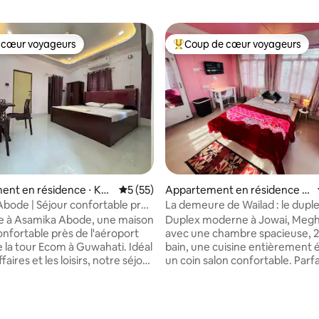
 cœur voyageurs
Coup de cœur voyageurs
 cœur voyageurs
Coups de cœur voyageurs les p
ent en résidence ⋅ Kah
Évaluation moyenne sur la base de 55 co
5 (55)
Appartement en résidence ⋅
Jowai
bode | Séjour confortable près
La demeure de Wailad : le dupl
ort et de la tour Ecom
e à Asamika Abode, une maison
Duplex moderne à Jowai, Megh
onfortable près de l'aéroport
avec une chambre spacieuse, 2 
e la tour Ecom à Guwahati. Idéal
bain, une cuisine entièrement 
faires et les loisirs, notre séjour
un coin salon confortable. Par
des chambres propres et
située à proximité des principal
les avec des équipements
attractions touristiques telles 
 une connexion Wi-Fi haut
les chutes de Krangsuri et les 
r la base de 9 commentaires : 4,89 sur 5
une hospitalité chaleureuse.
Phe Phe, cette propriété offre