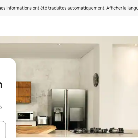
nes informations ont été traduites automatiquement. 
Afficher la lang
n
s
hes vers le haut et vers le bas pour les parcourir ou en appuyant et en fai