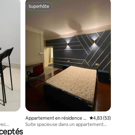
Superhôte
Superhôte
ntaires : 4,91 sur 5
Appartement en résidence ⋅
Évaluation moyenne su
4,83 (53)
Shillong
vec
Suite spacieuse dans un appartement
ceptés
privé