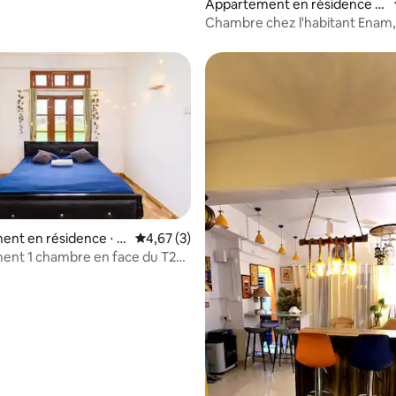
Appartement en résidence ⋅
Shillong
Chambre chez l'habitant Enam,
2 chambres, salon et cuisine, et 
bains commune
ent en résidence ⋅ G
Évaluation moyenne sur la base de 3 comme
4,67 (3)
ent 1 chambre en face du T2
oport de GHY @TakeoffHeaven