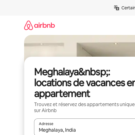
Aller
Certai
directement
au
contenu
Meghalaya&nbsp;:
locations de vacances e
appartement
Trouvez et réservez des appartements unique
sur Airbnb
Adresse
Lorsque les résultats s'affichent, utilisez les flèc