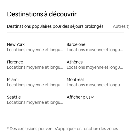
Destinations à découvrir
Destinations populaires pour des séjours prolongés
Autres t
New York
Barcelone
Locations moyenne et longue durée
Locations moyenne et longue durée
Florence
Athènes
Locations moyenne et longue durée
Locations moyenne et longue durée
Miami
Montréal
Locations moyenne et longue durée
Locations moyenne et longue durée
Seattle
Afficher plus
Locations moyenne et longue durée
* Des exclusions peuvent s'appliquer en fonction des zones