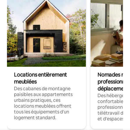
Locations entièrement
Nomades num
meublées
professionnel
déplacement
Des cabanes de montagne
paisibles aux appartements
Des hébergem
urbains pratiques, ces
confortables p
locations meublées offrent
professionnels
tous les équipements d'un
télétravail dis
logement standard.
et d'espaces de