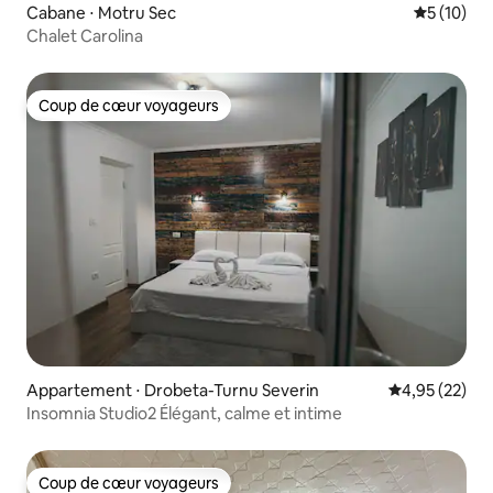
Cabane ⋅ Motru Sec
Évaluation
5 (10)
Chalet Carolina
Coup de cœur voyageurs
Coup de cœur voyageurs
Appartement ⋅ Drobeta-Turnu Severin
Évaluation mo
4,95 (22)
Insomnia Studio2 Élégant, calme et intime
Coup de cœur voyageurs
Coup de cœur voyageurs