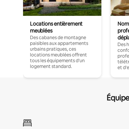
Locations entièrement
Noma
meublées
prof
dépl
Des cabanes de montagne
paisibles aux appartements
Des 
urbains pratiques, ces
confo
locations meublées offrent
profe
tous les équipements d'un
télét
logement standard.
et d'
Équipe