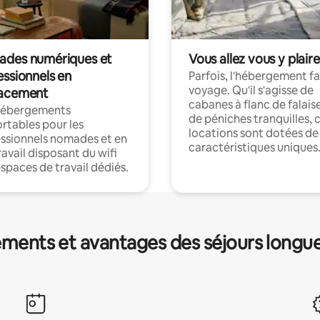
des numériques et
Vous allez vous y plaire
essionnels en
Parfois, l'hébergement fai
voyage. Qu'il s'agisse de
acement
cabanes à flanc de falais
hébergements
de péniches tranquilles, 
rtables pour les
locations sont dotées de
ssionnels nomades et en
caractéristiques uniques
ravail disposant du wifi
espaces de travail dédiés.
ments et avantages des séjours longu