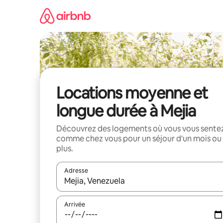
Aller
directement
au
contenu
Locations moyenne et
longue durée à Mejia
Découvrez des logements où vous vous sente
comme chez vous pour un séjour d'un mois ou
plus.
Adresse
Lorsque les résultats s'affichent, utilisez les flèc
Arrivée