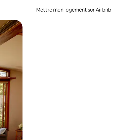
Mettre mon logement sur Airbnb
sant glisser.