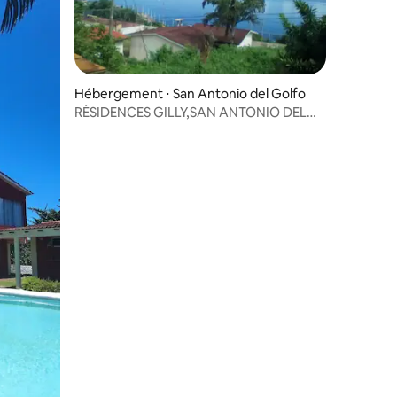
Hébergement ⋅ San Antonio del Golfo
RÉSIDENCES GILLY,SAN ANTONIO DEL
GOLFO
ntaires : 4,75 sur 5