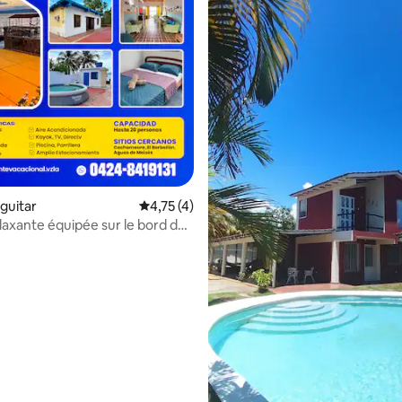
iguitar
Évaluation moyenne sur la base de 4 comme
4,75 (4)
laxante équipée sur le bord de