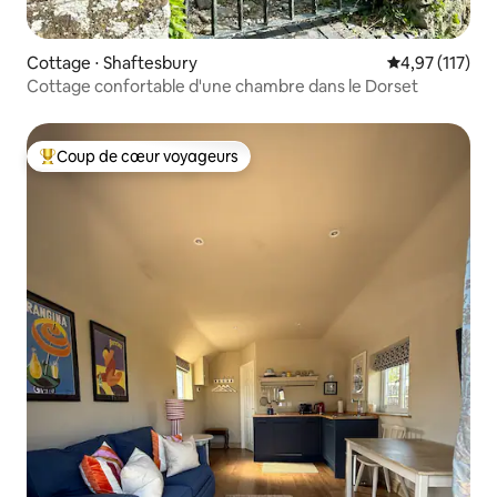
Cottage ⋅ Shaftesbury
Évaluation moy
4,97 (117)
Cottage confortable d'une chambre dans le Dorset
Coup de cœur voyageurs
Coups de cœur voyageurs les plus appréciés