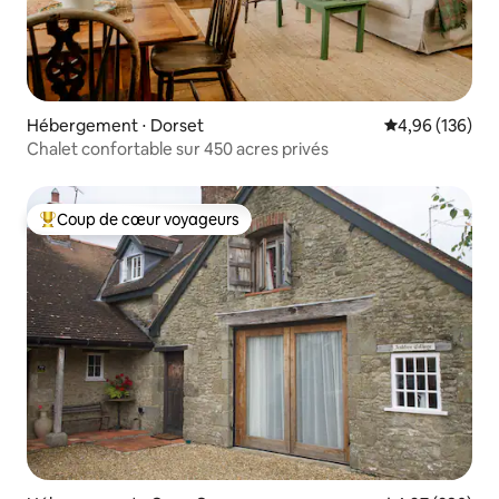
Hébergement ⋅ Dorset
Évaluation moy
4,96 (136)
Chalet confortable sur 450 acres privés
Coup de cœur voyageurs
Coups de cœur voyageurs les plus appréciés