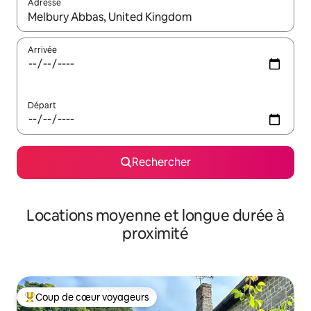
Adresse
Lorsque les résultats s'affichent, utilisez les flèches vers le hau
Arrivée
Départ
Rechercher
Locations moyenne et longue durée à
proximité
Coup de cœur voyageurs
Coups de cœur voyageurs les plus appréciés