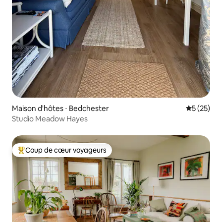
Maison d'hôtes ⋅ Bedchester
Évaluation
5 (25)
Studio Meadow Hayes
Coup de cœur voyageurs
Coups de cœur voyageurs les plus appréciés