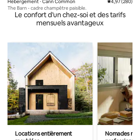
Hébergement ⋅ Cann Common
Évaluation moy
4,97 (280)
The Barn - cadre champêtre paisible.
Le confort d'un chez-soi et des tarifs
mensuels avantageux
Locations entièrement
Nomades num