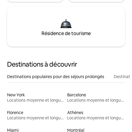
Résidence de tourisme
Destinations à découvrir
Destinations populaires pour des séjours prolongés
Destinati
New York
Barcelone
Locations moyenne et longue durée
Locations moyenne et longue durée
Florence
Athènes
Locations moyenne et longue durée
Locations moyenne et longue durée
Miami
Montréal