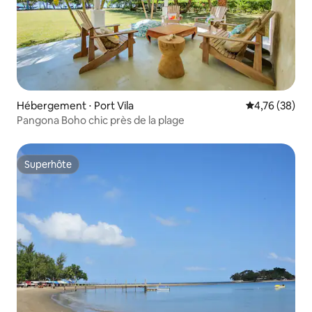
Hébergement ⋅ Port Vila
Évaluation mo
4,76 (38)
Pangona Boho chic près de la plage
Superhôte
Superhôte