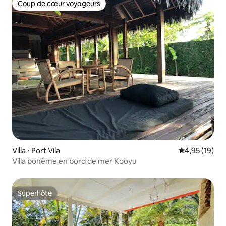
Coup de cœur voyageurs
Coup de cœur voyageurs
Villa ⋅ Port Vila
Évaluation mo
4,95 (19)
Villa bohème en bord de mer Kooyu
Superhôte
Superhôte