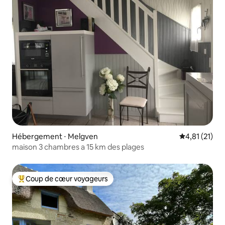
Hébergement ⋅ Melgven
Évaluation mo
4,81 (21)
maison 3 chambres a 15 km des plages
Coup de cœur voyageurs
Coups de cœur voyageurs les plus appréciés