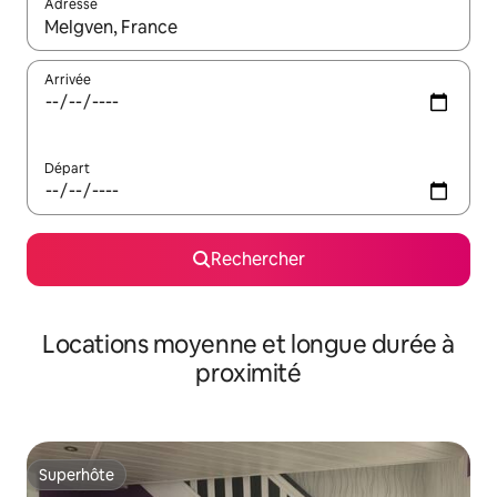
Adresse
Lorsque les résultats s'affichent, utilisez les flèches vers le hau
Arrivée
Départ
Rechercher
Locations moyenne et longue durée à
proximité
Superhôte
Superhôte