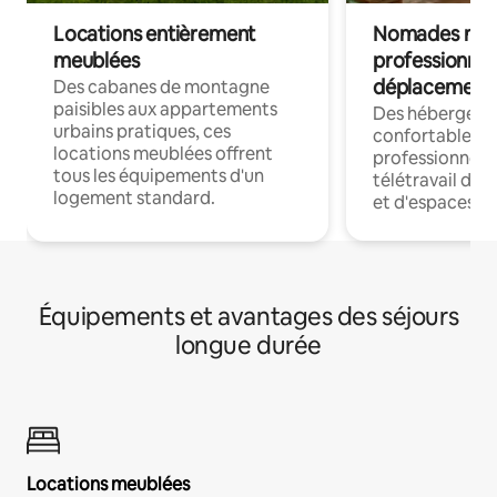
Locations entièrement
Nomades num
meublées
professionnel
déplacement
Des cabanes de montagne
paisibles aux appartements
Des hébergem
urbains pratiques, ces
confortables p
locations meublées offrent
professionnels
tous les équipements d'un
télétravail dis
logement standard.
et d'espaces de
Équipements et avantages des séjours
longue durée
Locations meublées