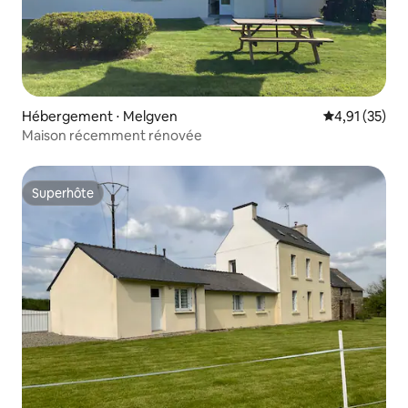
Hébergement ⋅ Melgven
Évaluation mo
4,91 (35)
Maison récemment rénovée
Superhôte
Superhôte