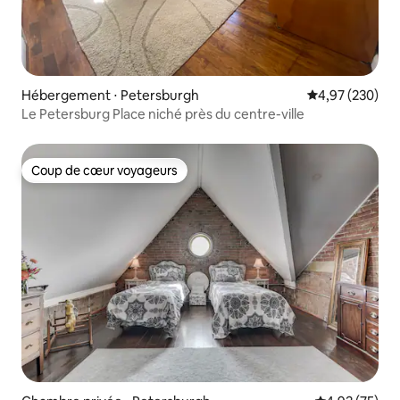
Hébergement ⋅ Petersburgh
Évaluation moy
4,97 (230)
Le Petersburg Place niché près du centre-ville
Coup de cœur voyageurs
Coup de cœur voyageurs