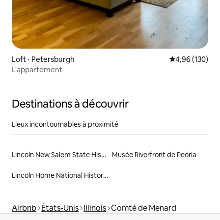
Loft ⋅ Petersburgh
Évaluation moy
4,96 (130)
L'appartement
Destinations à découvrir
Lieux incontournables à proximité
Lincoln New Salem State Historic Site
Musée Riverfront de Peoria
Lincoln Home National Historic Site
Airbnb
États-Unis
Illinois
Comté de Menard