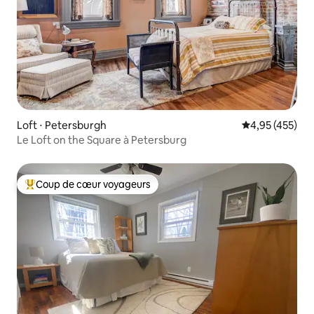
Loft ⋅ Petersburgh
Évaluation moy
4,95 (455)
Le Loft on the Square à Petersburg
Coup de cœur voyageurs
Coups de cœur voyageurs les plus appréciés