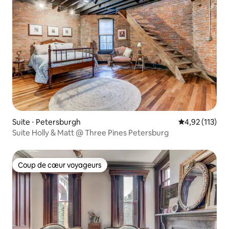
Suite ⋅ Petersburgh
Évaluation moy
4,92 (113)
Suite Holly & Matt @ Three Pines Petersburg
Coup de cœur voyageurs
Coup de cœur voyageurs