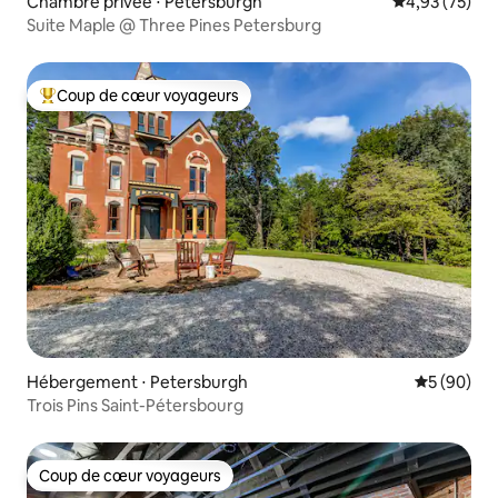
Chambre privée ⋅ Petersburgh
Évaluation mo
4,93 (75)
Suite Maple @ Three Pines Petersburg
Coup de cœur voyageurs
Coups de cœur voyageurs les plus appréciés
Hébergement ⋅ Petersburgh
Évaluation
5 (90)
Trois Pins Saint-Pétersbourg
Coup de cœur voyageurs
Coup de cœur voyageurs