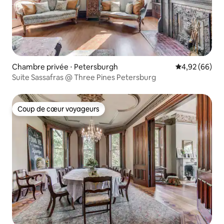
Chambre privée ⋅ Petersburgh
Évaluation mo
4,92 (66)
Suite Sassafras @ Three Pines Petersburg
Coup de cœur voyageurs
Coup de cœur voyageurs