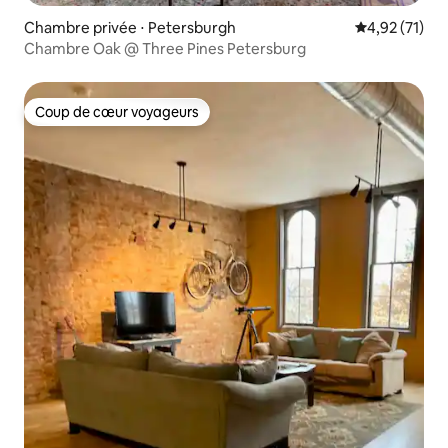
Chambre privée ⋅ Petersburgh
Évaluation mo
4,92 (71)
Chambre Oak @ Three Pines Petersburg
Coup de cœur voyageurs
Coup de cœur voyageurs