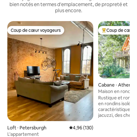
bien notés en termes d'emplacement, de propreté et
plus encore.
Coup de cœur voyageurs
Coup de cœur 
Coup de cœur voyageurs
Coups de cœur vo
Cabane ⋅ Athens
Maison en rondins
jacuzzi et billard
Rustique et romant
en rondins isolée a
caractéristiques
jacuzzi, des chemin
sauna et une baign
jets et bulles. Int
Loft ⋅ Petersburgh
Évaluation moyenne sur la base 
4,96 (130)
de hauts plafonds,
L'appartement