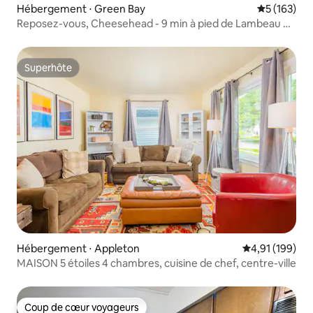
Hébergement ⋅ Green Bay
Évaluation 
5 (163)
Reposez-vous, Cheesehead - 9 min à pied de Lambeau +
Arcade
Superhôte
Superhôte
Hébergement ⋅ Appleton
Évaluation moy
4,91 (199)
MAISON 5 étoiles 4 chambres, cuisine de chef, centre-ville
Coup de cœur voyageurs