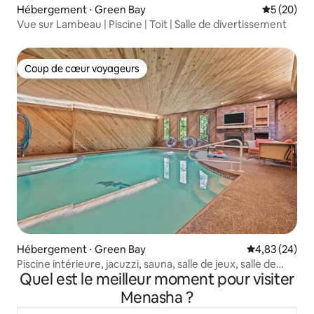
Hébergement ⋅ Green Bay
Évaluation
5 (20)
Vue sur Lambeau | Piscine | Toit | Salle de divertissement
Coup de cœur voyageurs
Coup de cœur voyageurs
Hébergement ⋅ Green Bay
Évaluation mo
4,83 (24)
Piscine intérieure, jacuzzi, sauna, salle de jeux, salle de
Quel est le meilleur moment pour visiter
cinéma
Menasha ?