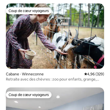
Coup de cœur voyageurs
Coup de cœur voyageurs
Cabane ⋅ Winneconne
Évaluation moy
4,96 (329)
Retraite avec des chèvres : zoo pour enfants, grange,
jacuzzi et rivière
Coup de cœur voyageurs
Coup de cœur voyageurs