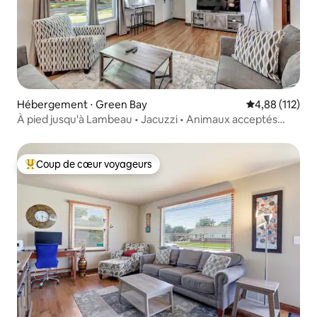
Hébergement ⋅ Green Bay
Évaluation moy
4,88 (112)
À pied jusqu'à Lambeau • Jacuzzi • Animaux acceptés
3 chambres
Coup de cœur voyageurs
Coups de cœur voyageurs les plus appréciés