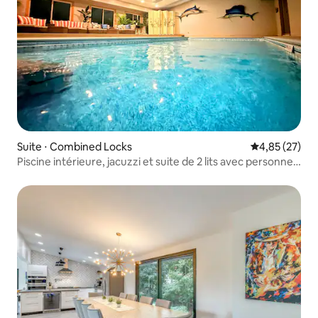
Suite ⋅ Combined Locks
Évaluation mo
4,85 (27)
Piscine intérieure, jacuzzi et suite de 2 lits avec personnel
sur place