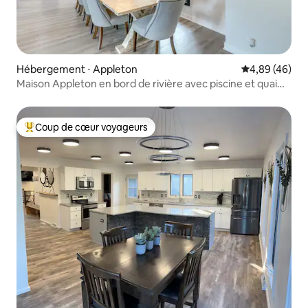
Hébergement ⋅ Appleton
Évaluation mo
4,89 (46)
Maison Appleton en bord de rivière avec piscine et quai
pour bateau !
Coup de cœur voyageurs
Coups de cœur voyageurs les plus appréciés