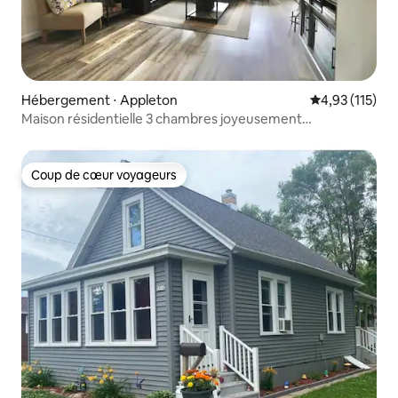
Hébergement ⋅ Appleton
Évaluation moy
4,93 (115)
Maison résidentielle 3 chambres joyeusement
confortable
Coup de cœur voyageurs
Coup de cœur voyageurs