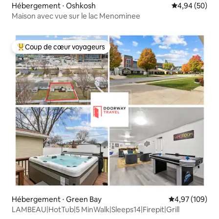
Hébergement ⋅ Oshkosh
Évaluation mo
4,94 (50)
Maison avec vue sur le lac Menominee
Coup de cœur voyageurs
Coups de cœur voyageurs les plus appréciés
Hébergement ⋅ Green Bay
Évaluation moy
4,97 (109)
LAMBEAU|HotTub|5 MinWalk|Sleeps14|Firepit|Grill