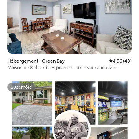
Hébergement ⋅ Green Bay
Évaluation mo
4,96 (48)
Maison de 3 chambres près de Lambeau • Jacuzzi •
Enfants et chiens acceptés
Superhôte
Superhôte