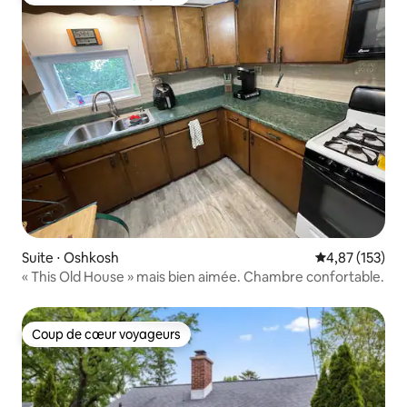
Coup de cœur voyageurs
Suite ⋅ Oshkosh
Évaluation moy
4,87 (153)
« This Old House » mais bien aimée. Chambre confortable.
Coup de cœur voyageurs
Coup de cœur voyageurs