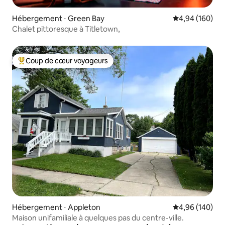
Hébergement ⋅ Green Bay
Évaluation moy
4,94 (160)
Chalet pittoresque à Titletown,
Coup de cœur voyageurs
Coups de cœur voyageurs les plus appréciés
Hébergement ⋅ Appleton
Évaluation moy
4,96 (140)
Maison unifamiliale à quelques pas du centre-ville.