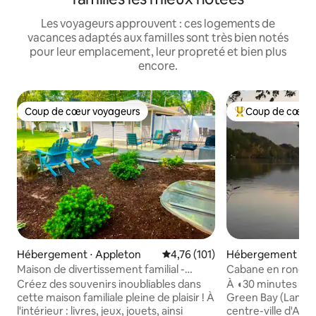
Les voyageurs approuvent : ces logements de
vacances adaptés aux familles sont très bien notés
pour leur emplacement, leur propreté et bien plus
encore.
Coup de cœur voyageurs
Coup de cœur 
Coup de cœur voyageurs
Coups de cœur vo
Hébergement ⋅ Appleton
Évaluation moyenne sur la base 
4,76 (101)
Hébergement ⋅ A
Maison de divertissement familial -
Cabane en rondins 
théâtre - grande cour arrière clôturée
au cœur de la vall
Créez des souvenirs inoubliables dans
À ◖30 minutes d'O
cette maison familiale pleine de plaisir ! À
Green Bay (Lambea
l'intérieur : livres, jeux, jouets, ainsi
centre-ville d'App