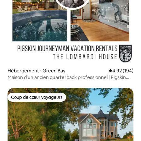
Hébergement ⋅ Green Bay
Évaluation moy
4,92 (194)
Maison d'un ancien quarterback professionnel | Pigskin
Journeyma
Coup de cœur voyageurs
Coup de cœur voyageurs