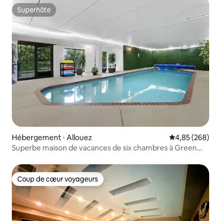
Superhôte
Superhôte
Hébergement ⋅ Allouez
Évaluation moy
4,85 (268)
Superbe maison de vacances de six chambres à Green
Bay !!
Coup de cœur voyageurs
Coup de cœur voyageurs