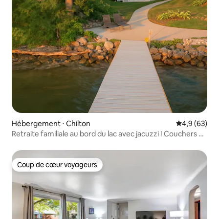
Hébergement ⋅ Chilton
Évaluation m
4,9 (63)
Retraite familiale au bord du lac avec jacuzzi ! Couchers de
soleil incroyables !
Coup de cœur voyageurs
Coup de cœur voyageurs