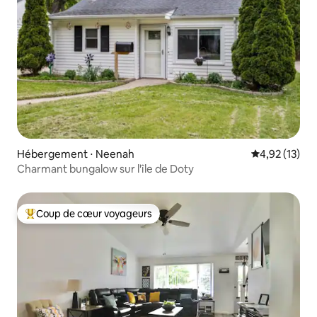
Hébergement ⋅ Neenah
Évaluation mo
4,92 (13)
Charmant bungalow sur l'île de Doty
Coup de cœur voyageurs
Coups de cœur voyageurs les plus appréciés