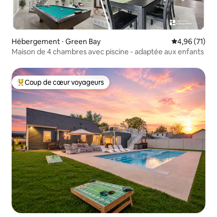
Hébergement ⋅ Green Bay
Évaluation mo
4,96 (71)
Maison de 4 chambres avec piscine - adaptée aux enfants
Coup de cœur voyageurs
Coups de cœur voyageurs les plus appréciés