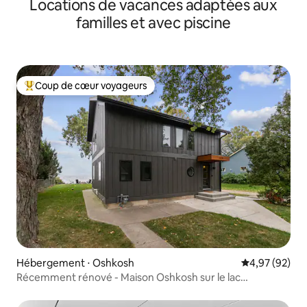
Locations de vacances adaptées aux
familles et avec piscine
Coup de cœur voyageurs
Coups de cœur voyageurs les plus appréciés
Hébergement ⋅ Oshkosh
Évaluation mo
4,97 (92)
Récemment rénové - Maison Oshkosh sur le lac
Winnebago