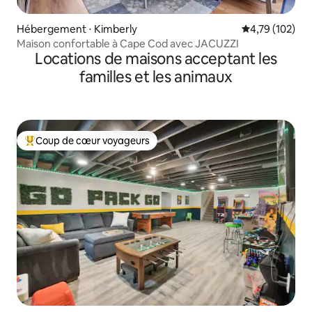
Hébergement ⋅ Kimberly
Évaluation moy
4,79 (102)
Maison confortable à Cape Cod avec JACUZZI
Locations de maisons acceptant les
familles et les animaux
Coup de cœur voyageurs
Coups de cœur voyageurs les plus appréciés