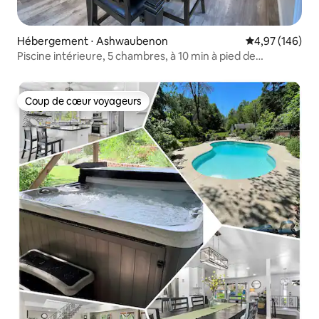
Hébergement ⋅ Ashwaubenon
Évaluation moy
4,97 (146)
Piscine intérieure, 5 chambres, à 10 min à pied de
Lambeau
Coup de cœur voyageurs
Coup de cœur voyageurs