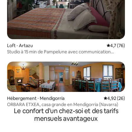
Loft ⋅ Artazu
Évaluation m
4,7 (76)
Studio à 15 min de Pampelune avec communication
autoroute
Hébergement ⋅ Mendigorría
Évaluation mo
4,92 (26)
ORBARA ETXEA, casa grande en Mendigorria (Navarra)
Le confort d'un chez-soi et des tarifs
mensuels avantageux