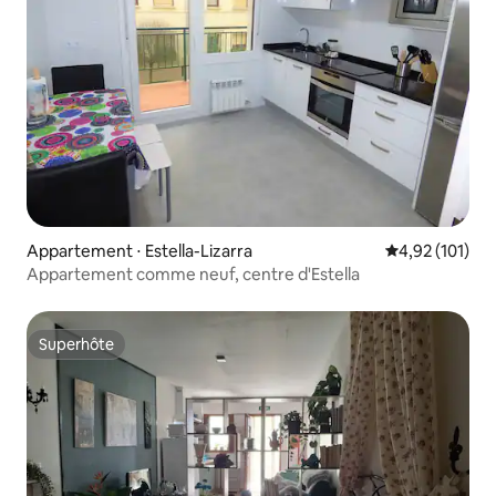
Appartement ⋅ Estella-Lizarra
Évaluation moy
4,92 (101)
Appartement comme neuf, centre d'Estella
Superhôte
Superhôte