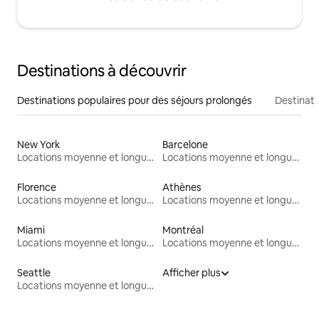
Destinations à découvrir
Destinations populaires pour des séjours prolongés
Destinati
New York
Barcelone
Locations moyenne et longue durée
Locations moyenne et longue durée
Florence
Athènes
Locations moyenne et longue durée
Locations moyenne et longue durée
Miami
Montréal
Locations moyenne et longue durée
Locations moyenne et longue durée
Seattle
Afficher plus
Locations moyenne et longue durée