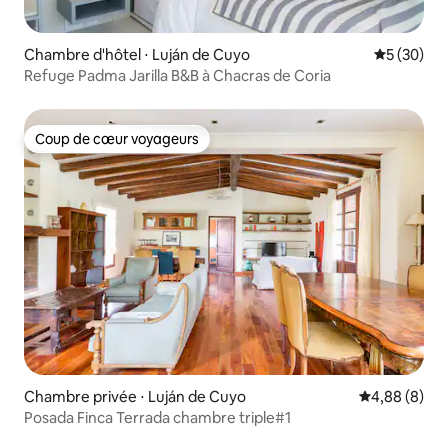
Chambre d'hôtel ⋅ Luján de Cuyo
Évaluation
5 (30)
Refuge Padma Jarilla B&B à Chacras de Coria
Coup de cœur voyageurs
Coup de cœur voyageurs
Chambre privée ⋅ Luján de Cuyo
Évaluation m
4,88 (8)
Posada Finca Terrada chambre triple#1