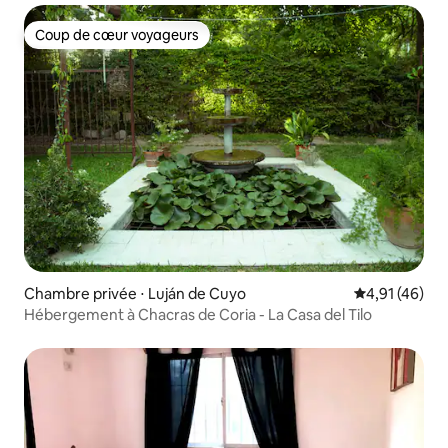
Coup de cœur voyageurs
Coup de cœur voyageurs
Chambre privée ⋅ Luján de Cuyo
Évaluation mo
4,91 (46)
Hébergement à Chacras de Coria - La Casa del Tilo