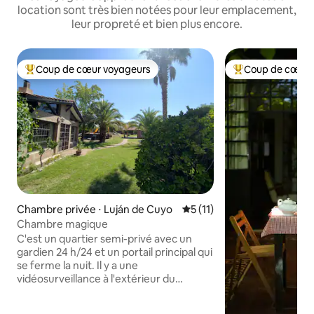
location sont très bien notées pour leur emplacement,
leur propreté et bien plus encore.
Coup de cœur voyageurs
Coup de cœur 
Coups de cœur voyageurs les plus appréciés
Coups de cœur vo
Chambre privée ⋅ Luján de Cuyo
Évaluation moyenne sur la 
5 (11)
Chambre magique
C'est un quartier semi-privé avec un
gardien 24 h/24 et un portail principal qui
se ferme la nuit. Il y a une
vidéosurveillance à l'extérieur du
quartier pour plus de sécurité C'est une
chambre attenante à notre maison mais