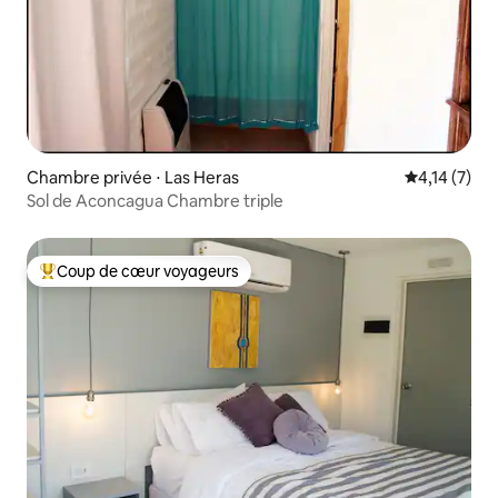
Chambre privée ⋅ Las Heras
Évaluation m
4,14 (7)
Sol de Aconcagua Chambre triple
Coup de cœur voyageurs
Coups de cœur voyageurs les plus appréciés