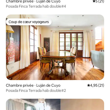
Chambre privée ⋅ Luján de Cuyo
Évaluation
5 (21)
Posada Finca Terrada hab double#4
Coup de cœur voyageurs
Coup de cœur voyageurs
Chambre privée ⋅ Luján de Cuyo
Évaluation mo
4,95 (21)
Posada Finca Terrada hab double#2