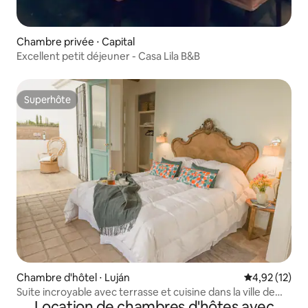
Chambre privée ⋅ Capital
Excellent petit déjeuner - Casa Lila B&B
Superhôte
Superhôte
Chambre d'hôtel ⋅ Luján
Évaluation mo
4,92 (12)
Suite incroyable avec terrasse et cuisine dans la ville de
Location de chambres d'hôtes avec
Malbec