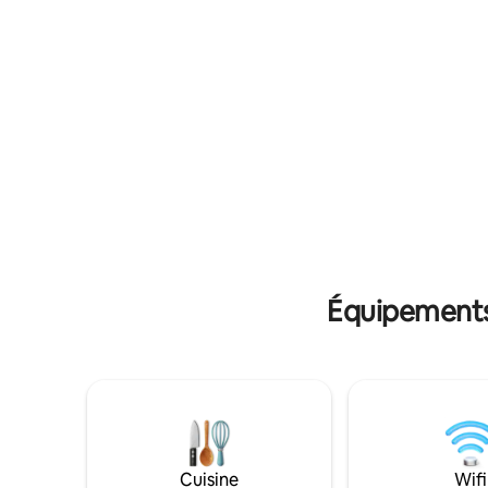
le NOMBRE TOTAL de voyageurs qui
utiliseront notre établissement. * UN
TRANSFERT GRATUIT à l'aéroport est
disponible sur demande. * PAS DE FÊTE
SAUVAGE AUTORISÉE * Lisez le
commentaire des voyageurs pour
comprendre notre gîte.
Équipements 
Cuisine
Wifi