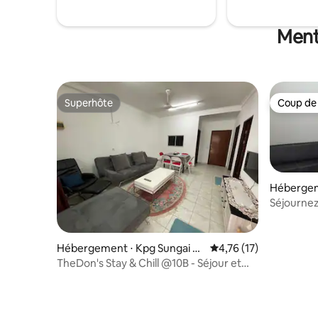
Menti
Superhôte
Coup de
Superhôte
Coup de
Hébergeme
Séjournez
TheDons
Hébergement ⋅ Kpg Sungai H
Évaluation moyenne su
4,76 (17)
anching
TheDon's Stay & Chill @10B - Séjour et
détente