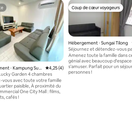
te
Coup de cœur voyageurs
te
Coup de cœur voyageurs
Hébergement ⋅ Sungai Tilong
Séjournez et détendez-vous p
TheDons@10C
Amenez toute la famille dans c
génial avec beaucoup d'espace
s'amuser. Parfait pour un séjou
la base de 318 commentaires : 4,69 sur 5
ent ⋅ Kampung Sun
Évaluation moyenne sur la base de 4 comme
4,25 (4)
personnes !
ing
 Lucky Garden 4 chambres
vous avec toute votre famille
artier paisible, À proximité du
mmercial One City Mall : films,
s, cafés !