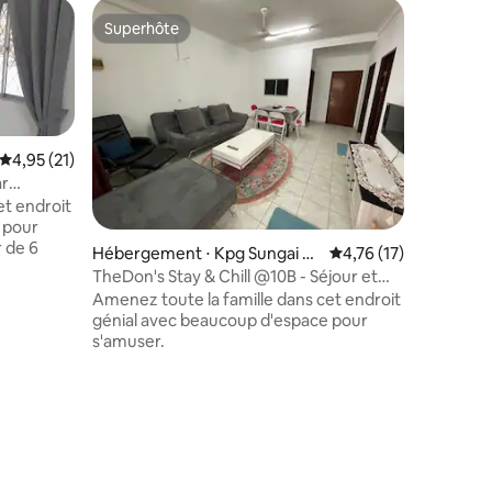
Superhôte
Coup de
Superhôte
Coup de
Évaluation moyenne sur la base de 21 commentaires : 4,95 sur 5
4,95 (21)
ar
et endroit
 pour
r de 6
ntaires : 4,25 sur 5
Hébergement ⋅ Kpg Sungai H
Évaluation moyenne su
4,76 (17)
anching
TheDon's Stay & Chill @10B - Séjour et
détente
Amenez toute la famille dans cet endroit
génial avec beaucoup d'espace pour
s'amuser.