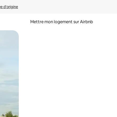
ue d'origine
Mettre mon logement sur Airbnb
sant glisser.