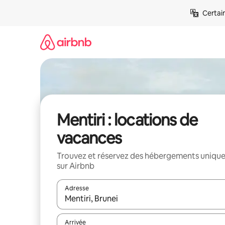
Aller
Certai
directement
au
contenu
Mentiri : locations de
vacances
Trouvez et réservez des hébergements uniqu
sur Airbnb
Adresse
Lorsque les résultats s'affichent, utilisez les flèc
Arrivée