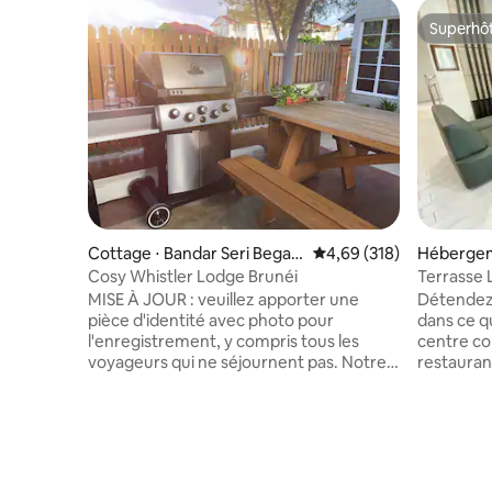
Superhô
Superhô
Cottage ⋅ Bandar Seri Begaw
Évaluation moyenne sur 
4,69 (318)
Hébergem
an
gai Hanch
Cosy Whistler Lodge Brunéi
Terrasse
MISE À JOUR : veuillez apporter une
Détendez-
pièce d'identité avec photo pour
dans ce qu
l'enregistrement, y compris tous les
centre co
voyageurs qui ne séjournent pas. Notre
restaurant
lodge est un concept de design industriel
équipé d'une climatisation, d'une petite
cuisine, d'un barbecue, de toilettes
privées, d'une télévision NETFLIX et d'un
lit queen size plus 4 lits simples à l'étage
supérieur. * Le gîte son prix est basé sur