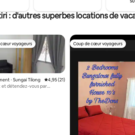
su
ri : d'autres superbes locations de va
 cœur voyageurs
Coup de cœur voyageurs
 cœur voyageurs
Coup de cœur voyageurs
nt ⋅ Sungai Tilong
Évaluation moyenne sur la base de 21 comme
4,95 (21)
 et détendez-vous par
@10C
r la base de 17 commentaires : 4,76 sur 5