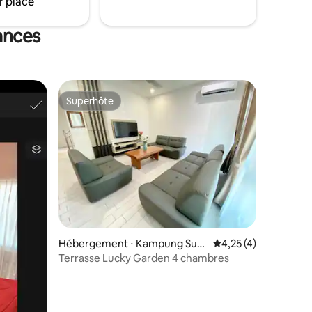
r place
cances
Superhôte
Superhôte
ntaires : 4,95 sur 5
Hébergement ⋅ Kampung Sun
Évaluation moyenne s
4,25 (4)
gai Hanching
Terrasse Lucky Garden 4 chambres