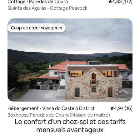
Cottage ⋅ Paredes de Coura
Évaluation moy
4,83 (172)
Quinta das Aguias - Cottage Peacock
Coup de cœur voyageurs
Coup de cœur voyageurs
Hébergement ⋅ Viana do Castelo District
Évaluation mo
4,94 (16)
Boxhouse Paredes de Coura (Maison de maître)
Le confort d'un chez-soi et des tarifs
mensuels avantageux