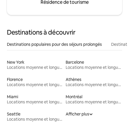
Résidence de tourisme
Destinations à découvrir
Destinations populaires pour des séjours prolongés
Destinati
New York
Barcelone
Locations moyenne et longue durée
Locations moyenne et longue durée
Florence
Athènes
Locations moyenne et longue durée
Locations moyenne et longue durée
Miami
Montréal
Locations moyenne et longue durée
Locations moyenne et longue durée
Seattle
Afficher plus
Locations moyenne et longue durée