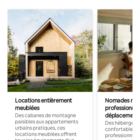
Locations entièrement
Nomades num
meublées
professionnel
déplacement
Des cabanes de montagne
paisibles aux appartements
Des hébergem
urbains pratiques, ces
confortables p
locations meublées offrent
professionnels