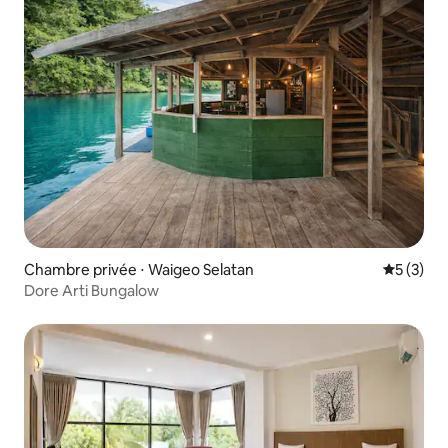
Chambre privée ⋅ Waigeo Selatan
Évaluatio
5 (3)
Dore Arti Bungalow