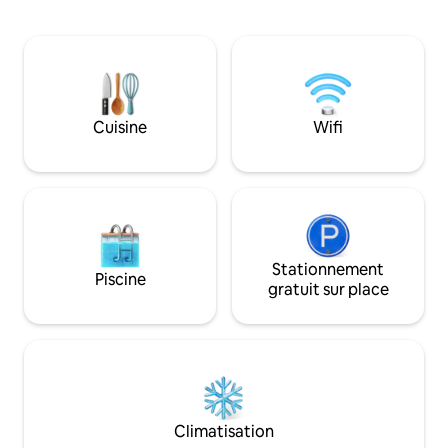
asiatique (en chambre), d'une vue sur la
avant assure la fr
montagne depuis la salle à manger
la chambre. Toutes
extérieure et d'un café ou d'un
du bungalow : vent
barbecue sur place pendant les mois les
eau chaude, équipe
plus chauds. Le petit-déjeuner, le
de jour et accès di
déjeuner et le dîner sont inclus. Vous
pourrez faire de la plongée avec tuba,
Cuisine
Wifi
de la pêche, des promenades à pied et
vous détendre dans le jardin.
Stationnement
Piscine
gratuit sur place
Climatisation