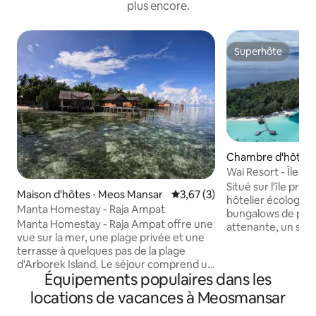
plus encore.
Superhôte
Superhôte
Chambre d'hôtel ⋅
Wai Resort - Île pr
Situé sur l'île pri
Maison d'hôtes ⋅ Meos Mansar
Évaluation moyenne sur la bas
3,67 (3)
hôtelier écologiq
Manta Homestay - Raja Ampat
bungalows de plage
Manta Homestay - Raja Ampat offre une
attenante, un ser
vue sur la mer, une plage privée et une
toutes les installat
terrasse à quelques pas de la plage
tarif comprend le
d'Arborek Island. Le séjour comprend un
complète. Les bun
Équipements populaires dans les
balcon et une entrée privée avec
dans le style trad
sécurité 24 h/24 et 7 j/7. Les clients
utilisant uniquem
locations de vacances à Meosmansar
peuvent profiter d'un petit-déjeuner
naturels locaux. La