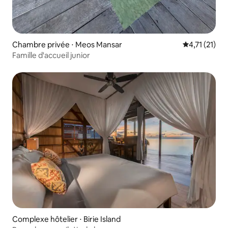
Chambre privée ⋅ Meos Mansar
Évaluation m
4,71 (21)
Famille d'accueil junior
Complexe hôtelier ⋅ Birie Island