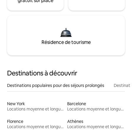
gratuit sur place
Résidence de tourisme
Destinations à découvrir
Destinations populaires pour des séjours prolongés
Destinati
New York
Barcelone
Locations moyenne et longue durée
Locations moyenne et longue durée
Florence
Athènes
Locations moyenne et longue durée
Locations moyenne et longue durée