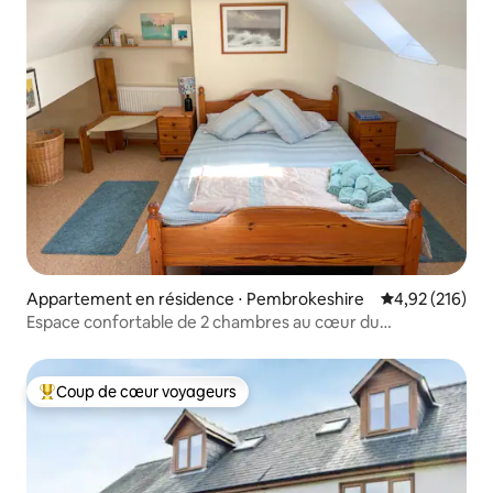
Appartement en résidence ⋅ Pembrokeshire
Évaluation moy
4,92 (216)
Espace confortable de 2 chambres au cœur du
Pembrokeshire
Coup de cœur voyageurs
Coups de cœur voyageurs les plus appréciés