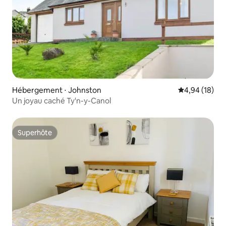
Hébergement ⋅ Johnston
Évaluation mo
4,94 (18)
Un joyau caché Ty'n-y-Canol
Superhôte
Superhôte